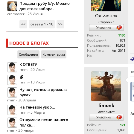
Продам трубу б/у. Можно
для стоек забора.
cremaster - 26 Июня
Ольчонок
Старожил
<<
ответы 1 - 10
>>
Рейтинг:
1130
Сообщений:
871
НОВОЕ В БЛОГАХ
Пользователь:
10,921
На сайте с:
Авг 2011
Сообщения
Комментарии
Из:
К ОТВЕТУ
rmm - 20 Июля
18
🍏
rmm - 13 Июля
Ну вот, исчезла дрожь в
руках...
rmm - 20 Апреля
limonk
На теневой узор...
Авторитет
rmm - 5 Марта
А
Отшумели песни нашего
полка...
Рейтинг:
171
rmm - 3 Января
Сообщений:
1,098