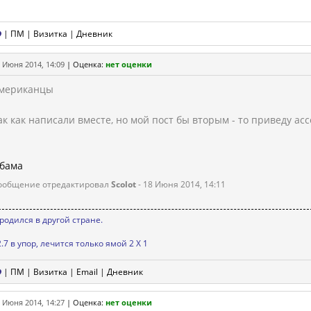
|
ПМ
|
Визитка
|
Дневник
 Июня 2014, 14:09
|
Оценка:
нет оценки
мериканцы
ак как написали вместе, но мой пост бы вторым - то приведу а
бама
ообщение отредактировал
Scolot
- 18 Июня 2014, 14:11
 родился в другой стране.
.7 в упор, лечится только ямой 2 Х 1
|
ПМ
|
Визитка
|
Email
|
Дневник
 Июня 2014, 14:27
|
Оценка:
нет оценки