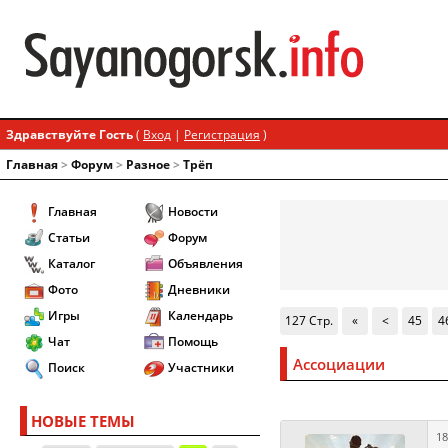
Здравствуйте Гость
(
Вход
|
Регистрация
)
Главная
>
Форум
>
Разное
>
Трёп
Главная
Новости
Статьи
Форум
Каталог
Объявления
Фото
Дневники
Игры
Календарь
127 Стр.
«
<
45
4
Чат
Помощь
Ассоциации
Поиск
Участники
НОВЫЕ ТЕМЫ
18