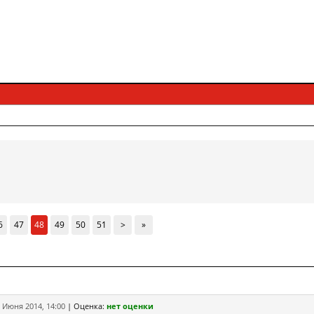
6
47
48
49
50
51
>
»
 Июня 2014, 14:00
|
Оценка:
нет оценки