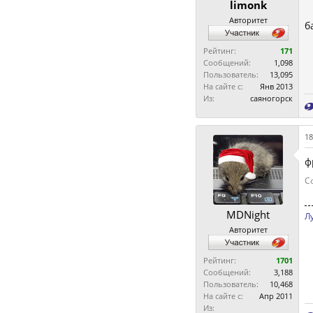
limonk
Авторитет
б
Рейтинг:
171
Сообщений:
1,098
Пользователь:
13,095
На сайте с:
Янв 2013
Из:
саяногорск
18
ф
С
MDNight
Л
Авторитет
Рейтинг:
1701
Сообщений:
3,188
Пользователь:
10,468
На сайте с:
Апр 2011
Из: