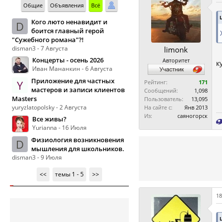
Общие
Объявления
Всё
Кого люто ненавидит и
D
боится главный герой
"Сужебного романа"?!
disman3 - 7 Августа
limonk
Концерты - осень 2026
Авторитет
к
Иван Мананкин - 6 Августа
Приложение для частных
Y
Рейтинг:
171
мастеров и записи клиентов
Сообщений:
1,098
Masters
Пользователь:
13,095
yuryzlatopolsky - 2 Августа
На сайте с:
Янв 2013
Из:
саяногорск
Все живы?
Yurianna - 16 Июля
Физиология возникновения
D
мышления для школьников.
disman3 - 9 Июля
<<
темы 1 - 5
>>
18