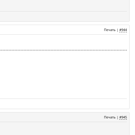
Печать
|
#944
Печать
|
#945