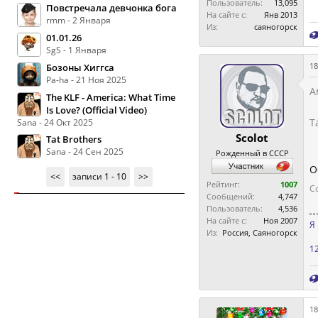
Пользователь:
13,095
Повстречала девчонка бога
На сайте с:
Янв 2013
rmm - 2 Января
Из:
саяногорск
01.01.26
SgS - 1 Января
18
Бозоны Хиггса
Pa-ha - 21 Ноя 2025
А
The KLF - America: What Time
Is Love? (Official Video)
Т
Sana - 24 Окт 2025
Scolot
Tat Brothers
Sana - 24 Сен 2025
Рожденный в СССР
О
<<
записи 1 - 10
>>
Рейтинг:
1007
С
Сообщений:
4,747
Пользователь:
4,536
На сайте с:
Ноя 2007
Я
Из:
Россия, Саяногорск
12
18