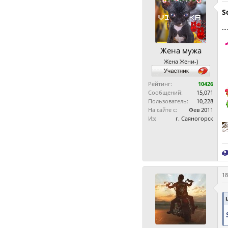
S
Жена мужа
Жена Жени-)
Рейтинг:
10426
Сообщений:
15,071
Пользователь:
10,228
На сайте с:
Фев 2011
Из:
г. Саяногорск
18