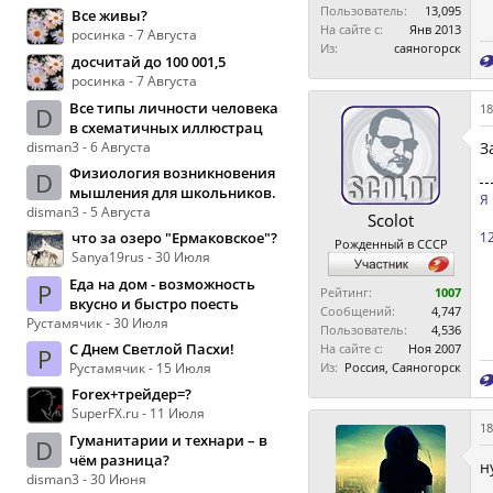
Пользователь:
13,095
Все живы?
На сайте с:
Янв 2013
росинка - 7 Августа
Из:
саяногорск
досчитай до 100 001,5
росинка - 7 Августа
Все типы личности человека
18
D
в схематичных иллюстрац
disman3 - 6 Августа
З
Физиология возникновения
D
мышления для школьников.
Я
disman3 - 5 Августа
Scolot
что за озеро "Ермаковское"?
12
Рожденный в СССР
Sanya19rus - 30 Июля
Еда на дом - возможность
Р
Рейтинг:
1007
вкусно и быстро поесть
Сообщений:
4,747
Рустамячик - 30 Июля
Пользователь:
4,536
С Днем Светлой Пасхи!
На сайте с:
Ноя 2007
Р
Рустамячик - 15 Июля
Из:
Россия, Саяногорск
Forex+трейдер=?
SuperFX.ru - 11 Июля
18
Гуманитарии и технари – в
D
чём разница?
н
disman3 - 30 Июня