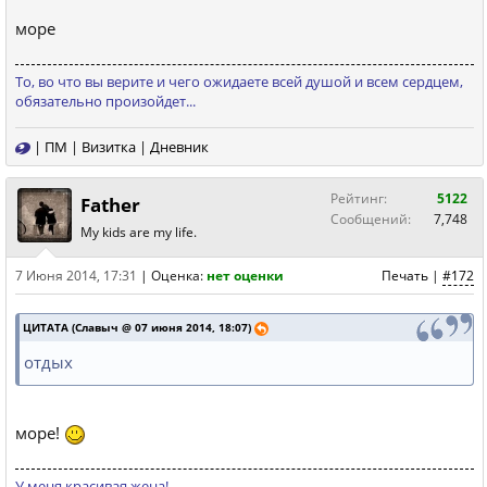
море
То, во что вы верите и чего ожидаете всей душой и всем сердцем,
обязательно произойдет...
|
ПМ
|
Визитка
|
Дневник
Рейтинг:
5122
Father
Сообщений:
7,748
My kids are my life.
7 Июня 2014, 17:31
|
Оценка:
нет оценки
Печать
|
#172
ЦИТАТА (Славыч @ 07 июня 2014, 18:07)
отдых
море!
У меня красивая жена!