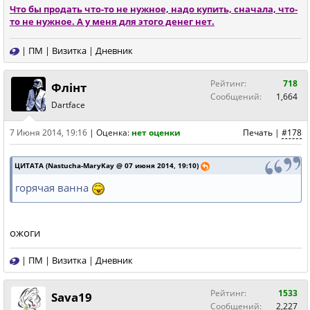
Что бы продать что-то не нужное, надо купить, сначала, что-
то не нужное. А у меня для этого денег нет.
|
ПМ
|
Визитка
|
Дневник
Рейтинг:
718
Флiнт
Сообщений:
1,664
Dartface
7 Июня 2014, 19:16
|
Оценка:
нет оценки
Печать
|
#178
ЦИТАТА (Nastucha-MaryKay @ 07 июня 2014, 19:10)
горячая ванна
ожоги
|
ПМ
|
Визитка
|
Дневник
Рейтинг:
1533
Sava19
Сообщений:
2,227