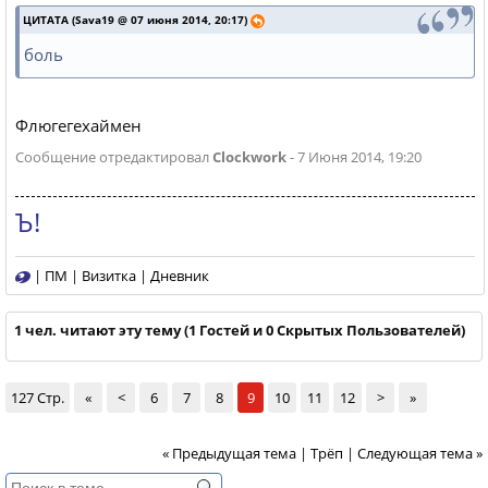
ЦИТАТА (Sava19 @ 07 июня 2014, 20:17)
боль
Флюгегехаймен
Сообщение отредактировал
Clockwork
- 7 Июня 2014, 19:20
Ъ!
|
ПМ
|
Визитка
|
Дневник
1 чел. читают эту тему (1 Гостей и 0 Скрытых Пользователей)
127 Стр.
«
<
6
7
8
9
10
11
12
>
»
« Предыдущая тема
|
Трёп
|
Следующая тема »