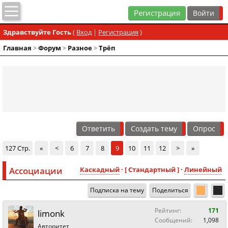
Регистрация
Здравствуйте Гость
(
Вход
|
Регистрация
)
Главная
>
Форум
>
Разное
>
Трёп
Ответить
Создать тему
Опрос
127 Стр.
«
<
6
7
8
9
10
11
12
>
»
Ассоциации
Каскадный
· [ Стандартный ] ·
Линейный
Подписка на тему
Поделиться
Рейтинг:
171
limonk
Сообщений:
1,098
Авторитет