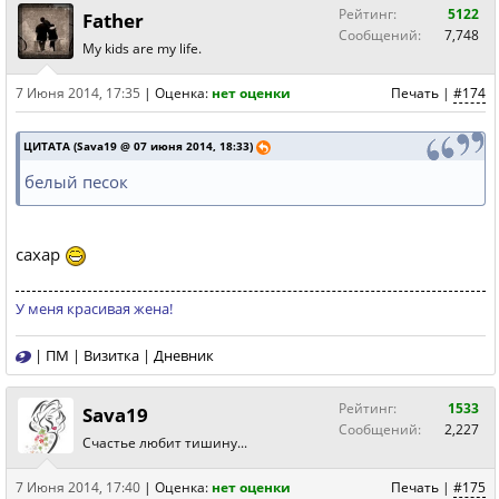
Рейтинг:
5122
Father
Сообщений:
7,748
My kids are my life.
7 Июня 2014, 17:35
|
Оценка:
нет оценки
Печать
|
#174
ЦИТАТА (Sava19 @ 07 июня 2014, 18:33)
белый песок
сахар
У меня красивая жена!
|
ПМ
|
Визитка
|
Дневник
Рейтинг:
1533
Sava19
Сообщений:
2,227
Счастье любит тишину...
7 Июня 2014, 17:40
|
Оценка:
нет оценки
Печать
|
#175