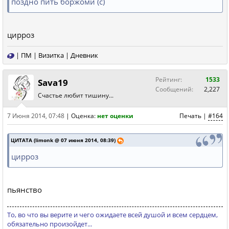
поздно пить боржоми (с)
цирроз
|
ПМ
|
Визитка
|
Дневник
Рейтинг:
1533
Sava19
Сообщений:
2,227
Счастье любит тишину...
7 Июня 2014, 07:48
|
Оценка:
нет оценки
Печать
|
#164
ЦИТАТА (limonk @ 07 июня 2014, 08:39)
цирроз
пьянство
То, во что вы верите и чего ожидаете всей душой и всем сердцем,
обязательно произойдет...