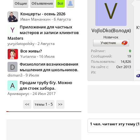
V
Общие
Объявления
Всё
Концерты - осень 2026
Иван Мананкин - 6 Августа
Приложение для частных
К
Y
VoJloDko(Володя)
мастеров и записи клиентов
Новичок
Masters
yuryzlatopolsky - 2 Августа
Все живы?
Рейтинг:
0
Yurianna - 16 Июля
Сообщений:
19
Пользователь:
14,826
Физиология возникновения
D
На сайте с:
Окт 2013
мышления для школьников.
Из:
disman3 - 9 Июля
Продам трубу б/у. Можно
А
для стоек забора.
Архивариус - 24 Июл 2017
<<
темы 1 - 5
>>
1 чел. читают эту тему (