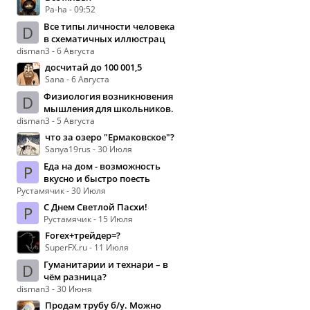
Pa-ha - 09:52
Все типы личности человека
D
в схематичных иллюстрац
disman3 - 6 Августа
досчитай до 100 001,5
Sana - 6 Августа
Физиология возникновения
D
мышления для школьников.
disman3 - 5 Августа
что за озеро "Ермаковское"?
Sanya19rus - 30 Июля
Еда на дом - возможность
Р
вкусно и быстро поесть
Рустамячик - 30 Июля
С Днем Светлой Пасхи!
Р
Рустамячик - 15 Июля
Forex+трейдер=?
SuperFX.ru - 11 Июля
Гуманитарии и технари – в
D
чём разница?
disman3 - 30 Июня
Продам трубу б/у. Можно