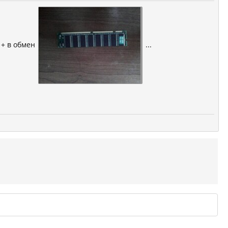
+ в обмен
...