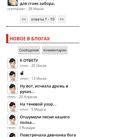
для стоек забора.
cremaster - 26 Июня
<<
ответы 1 - 10
>>
НОВОЕ В БЛОГАХ
Сообщения
Комментарии
К ОТВЕТУ
rmm - 20 Июля
🍏
rmm - 13 Июля
Ну вот, исчезла дрожь в
руках...
rmm - 20 Апреля
На теневой узор...
rmm - 5 Марта
Отшумели песни нашего
полка...
rmm - 3 Января
Повстречала девчонка бога