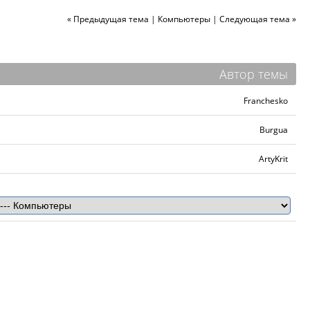
« Предыдущая тема
|
Компьютеры
|
Следующая тема »
Автор темы
Franchesko
Burgua
ArtyKrit