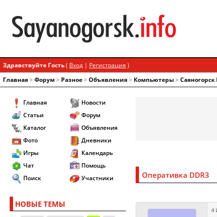
Здравствуйте Гость
(
Вход
|
Регистрация
)
Главная
>
Форум
>
Разное
>
Объявления
>
Компьютеры
>
Саяногорск
Главная
Новости
Статьи
Форум
Каталог
Объявления
Фото
Дневники
Игры
Календарь
Чат
Помощь
Оперативка DDR3
Поиск
Участники
НОВЫЕ ТЕМЫ
4 