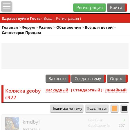
Регистрация
Здравствуйте Гость
(
Вход
|
Регистрация
)
Главная
>
Форум
>
Разное
>
Объявления
>
Всё для детей
>
Саяногорск Продам
Закрыто
Создать тему
Опрос
Коляска geoby
Каскадный
· [ Стандартный ] ·
Линейный
c922
Подписка на тему
Поделиться
Рейтинг:
3
'kmdbyf
Сообщений:
207
Постоялец