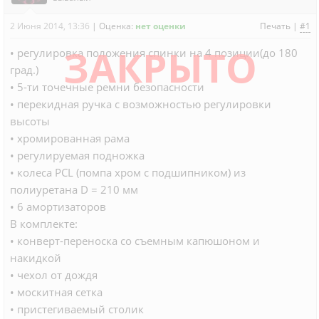
2 Июня 2014, 13:36
|
Оценка:
нет оценки
Печать
|
#1
ЗАКРЫТО
• регулировка положения спинки на 4 позиции(до 180
град.)
• 5-ти точечные ремни безопасности
• перекидная ручка с возможностью регулировки
высоты
• хромированная рама
• регулируемая подножка
• колеса PCL (помпа хром с подшипником) из
полиуретана D = 210 мм
• 6 амортизаторов
В комплекте:
• конверт-переноска со съемным капюшоном и
накидкой
• чехол от дождя
• москитная сетка
• пристегиваемый cтолик