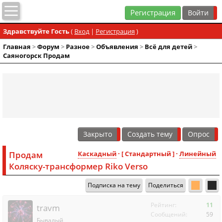
Регистрация
Здравствуйте Гость
(
Вход
|
Регистрация
)
Главная
>
Форум
>
Разное
>
Объявления
>
Всё для детей
>
Саяногорск Продам
Закрыто
Создать тему
Опрос
Продам
Каскадный
· [ Стандартный ] ·
Линейный
Коляску-трансформер Riko Verso
Подписка на тему
Поделиться
Рейтинг:
11
travm
Сообщений:
59
Бывалый