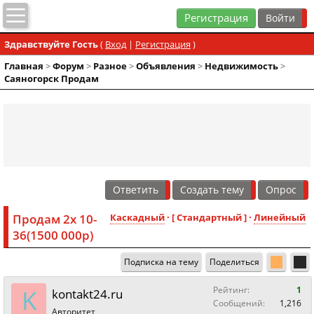
Регистрация
Здравствуйте Гость
(
Вход
|
Регистрация
)
Главная
>
Форум
>
Разное
>
Объявления
>
Недвижимость
>
Саяногорск Продам
Ответить
Создать тему
Опрос
Продам 2х 10-
Каскадный
· [ Стандартный ] ·
Линейный
36(1500 000р)
Подписка на тему
Поделиться
K
Рейтинг:
1
kontakt24.ru
Сообщений:
1,216
Авторитет