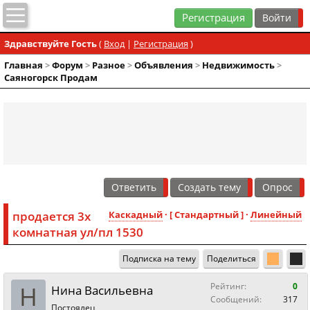
Регистрация
Здравствуйте Гость
(
Вход
|
Регистрация
)
Главная
>
Форум
>
Разное
>
Объявления
>
Недвижимость
>
Саяногорск Продам
Ответить
Создать тему
Опрос
продается 3х
Каскадный
· [ Стандартный ] ·
Линейный
комнатная ул/пл 1530
Подписка на тему
Поделиться
Н
Рейтинг:
0
Нина Васильевна
Сообщений:
317
Постоялец