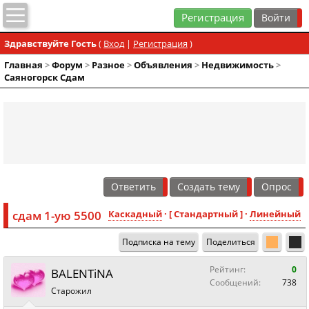
Регистрация
Здравствуйте Гость
(
Вход
|
Регистрация
)
Главная
>
Форум
>
Разное
>
Объявления
>
Недвижимость
>
Саяногорск Сдам
Ответить
Создать тему
Опрос
сдам 1-ую 5500
Каскадный
· [ Стандартный ] ·
Линейный
Подписка на тему
Поделиться
Рейтинг:
0
BALENTiNA
Сообщений:
738
Старожил