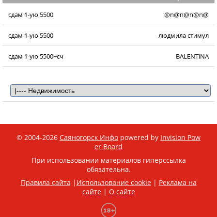
сдам 1-ую 5500
@n@n@n@n@
сдам 1-ую 5500
людмила стимул
сдам 1-ую 5500+сч
BALENTiNA
© 2004-2026
Саяногорск Инфо
powered by
Invision Pow
er Board
При использовании материалов гиперссылка
обязательна.
Правила сайта
|
Использование cookie
|
Реклама на
сайте
|
О сайте