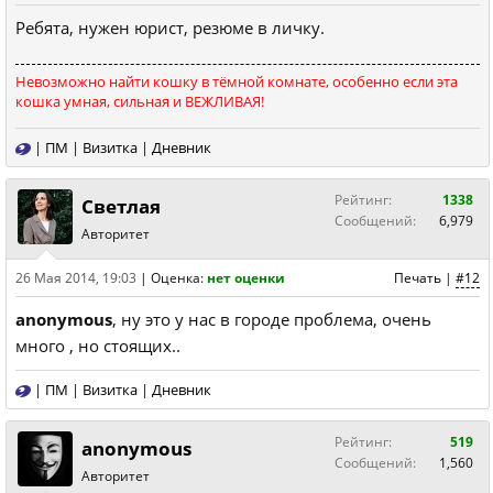
Ребята, нужен юрист, резюме в личку.
Невозможно найти кошку в тёмной комнате, особенно если эта
кошка умная, сильная и ВЕЖЛИВАЯ!
|
ПМ
|
Визитка
|
Дневник
Рейтинг:
1338
Светлая
Сообщений:
6,979
Авторитет
26 Мая 2014, 19:03
|
Оценка:
нет оценки
Печать
|
#12
anonymous
, ну это у нас в городе проблема, очень
много , но стоящих..
|
ПМ
|
Визитка
|
Дневник
Рейтинг:
519
anonymous
Сообщений:
1,560
Авторитет