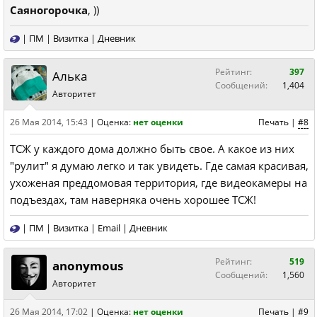
Саяногорочка
, ))
|
ПМ
|
Визитка
|
Дневник
Рейтинг:
397
Алька
Сообщений:
1,404
Авторитет
26 Мая 2014, 15:43
|
Оценка:
нет оценки
Печать
|
#8
ТСЖ у каждого дома должно быть свое. А какое из них
"рулит" я думаю легко и так увидеть. Где самая красивая,
ухоженая преддомовая территория, где видеокамеры на
подъездах, там наверняка очень хорошее ТСЖ!
|
ПМ
|
Визитка
|
Email
|
Дневник
Рейтинг:
519
anonymous
Сообщений:
1,560
Авторитет
26 Мая 2014, 17:02
|
Оценка:
нет оценки
Печать
|
#9