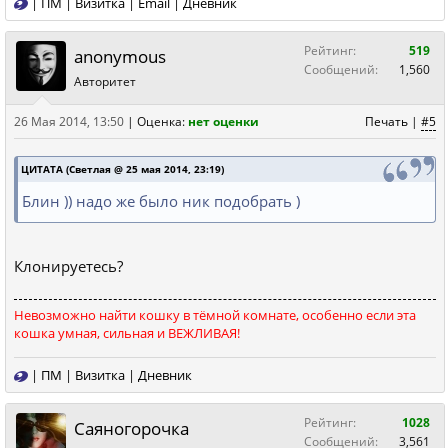
|
ПМ
|
Визитка
|
Email
|
Дневник
Рейтинг:
519
anonymous
Сообщений:
1,560
Авторитет
26 Мая 2014, 13:50
|
Оценка:
нет оценки
Печать
|
#5
ЦИТАТА (Светлая @ 25 мая 2014, 23:19)
Блин )) надо же было ник подобрать )
Клонируетесь?
Невозможно найти кошку в тёмной комнате, особенно если эта
кошка умная, сильная и ВЕЖЛИВАЯ!
|
ПМ
|
Визитка
|
Дневник
Рейтинг:
1028
Саяногорочка
Сообщений:
3,561