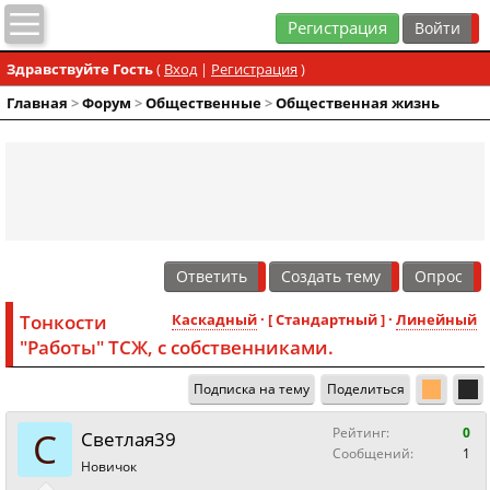
Регистрация
Здравствуйте Гость
(
Вход
|
Регистрация
)
Главная
>
Форум
>
Общественные
>
Общественная жизнь
Ответить
Создать тему
Опрос
Тонкости
Каскадный
· [ Стандартный ] ·
Линейный
"Работы" ТСЖ, с собственниками.
Подписка на тему
Поделиться
С
Рейтинг:
0
Светлая39
Сообщений:
1
Новичок