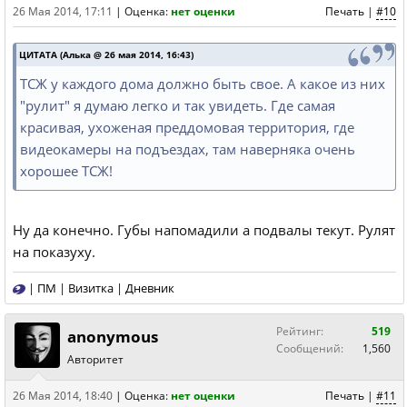
26 Мая 2014, 17:11
|
Оценка:
нет оценки
Печать
|
#10
ЦИТАТА (Алька @ 26 мая 2014, 16:43)
ТСЖ у каждого дома должно быть свое. А какое из них
"рулит" я думаю легко и так увидеть. Где самая
красивая, ухоженая преддомовая территория, где
видеокамеры на подъездах, там наверняка очень
хорошее ТСЖ!
Ну да конечно. Губы напомадили а подвалы текут. Рулят
на показуху.
|
ПМ
|
Визитка
|
Дневник
Рейтинг:
519
anonymous
Сообщений:
1,560
Авторитет
26 Мая 2014, 18:40
|
Оценка:
нет оценки
Печать
|
#11