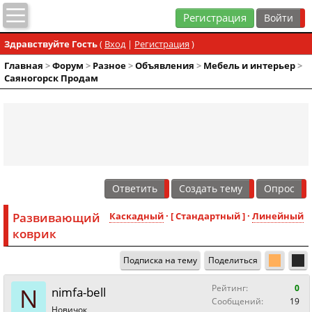
Регистрация
Здравствуйте Гость
(
Вход
|
Регистрация
)
Главная
>
Форум
>
Разное
>
Объявления
>
Мебель и интерьер
>
Саяногорск Продам
Ответить
Создать тему
Опрос
Развивающий
Каскадный
· [ Стандартный ] ·
Линейный
коврик
Подписка на тему
Поделиться
N
Рейтинг:
0
nimfa-bell
Сообщений:
19
Новичок