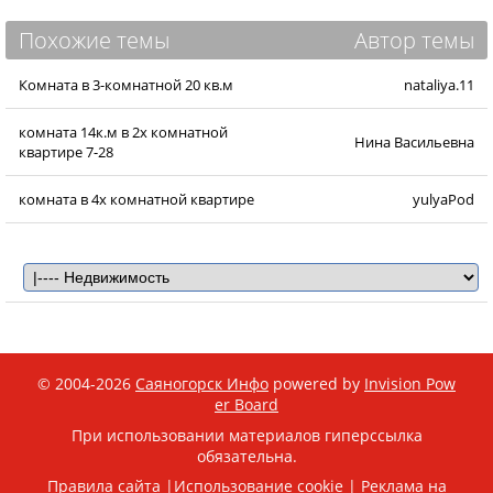
Похожие темы
Автор темы
Комната в 3-комнатной 20 кв.м
nataliya.11
комната 14к.м в 2х комнатной
Нина Васильевна
квартире 7-28
комната в 4х комнатной квартире
yulyaPod
© 2004-2026
Саяногорск Инфо
powered by
Invision Pow
er Board
При использовании материалов гиперссылка
обязательна.
Правила сайта
|
Использование cookie
|
Реклама на