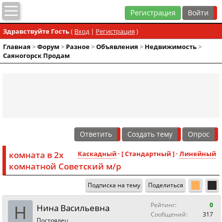
Регистрация
Здравствуйте Гость
(
Вход
|
Регистрация
)
Главная
>
Форум
>
Разное
>
Объявления
>
Недвижимость
>
Саяногорск Продам
Ответить
Создать тему
Опрос
комната в 2х
Каскадный
· [ Стандартный ] ·
Линейный
комнатной Советский м/р
Подписка на тему
Поделиться
Н
Рейтинг:
0
Нина Васильевна
Сообщений:
317
Постоялец