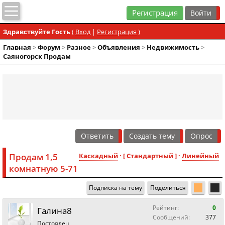
Регистрация
Здравствуйте Гость
(
Вход
|
Регистрация
)
Главная
>
Форум
>
Разное
>
Объявления
>
Недвижимость
>
Саяногорск Продам
Ответить
Создать тему
Опрос
Продам 1,5
Каскадный
· [ Стандартный ] ·
Линейный
комнатную 5-71
Подписка на тему
Поделиться
Рейтинг:
0
Галина8
Сообщений:
377
Постоялец