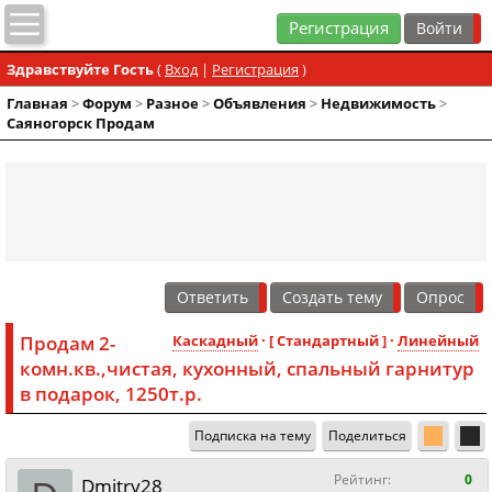
Регистрация
Здравствуйте Гость
(
Вход
|
Регистрация
)
Главная
>
Форум
>
Разное
>
Объявления
>
Недвижимость
>
Саяногорск Продам
Ответить
Создать тему
Опрос
Продам 2-
Каскадный
· [ Стандартный ] ·
Линейный
комн.кв.,чистая, кухонный, спальный гарнитур
в подарок, 1250т.р.
Подписка на тему
Поделиться
Рейтинг:
0
Dmitry28