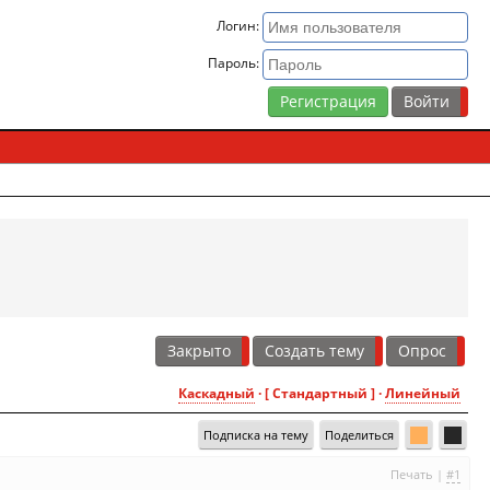
Логин:
Пароль:
Регистрация
Закрыто
Создать тему
Опрос
Каскадный
· [ Стандартный ] ·
Линейный
Подписка на тему
Поделиться
Печать
|
#1