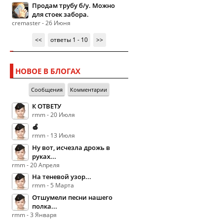
Продам трубу б/у. Можно
для стоек забора.
cremaster - 26 Июня
<<
ответы 1 - 10
>>
НОВОЕ В БЛОГАХ
Сообщения
Комментарии
К ОТВЕТУ
rmm - 20 Июля
🍏
rmm - 13 Июля
Ну вот, исчезла дрожь в
руках...
rmm - 20 Апреля
На теневой узор...
rmm - 5 Марта
Отшумели песни нашего
полка...
rmm - 3 Января