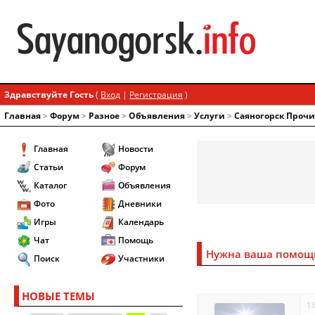
Здравствуйте Гость
(
Вход
|
Регистрация
)
Главная
>
Форум
>
Разное
>
Объявления
>
Услуги
>
Саяногорск Прочи
Главная
Новости
Статьи
Форум
Каталог
Объявления
Фото
Дневники
Игры
Календарь
Чат
Помощь
Нужна ваша помощ
Поиск
Участники
НОВЫЕ ТЕМЫ
13