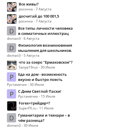
Все живы?
росинка - 7 Августа
досчитай до 100 001,5
росинка - 7 Августа
Все типы личности человека
D
в схематичных иллюстрац
disman3 - 6 Августа
Физиология возникновения
D
мышления для школьников.
disman3 - 5 Августа
что за озеро "Ермаковское"?
Sanya19rus - 30 Июля
Еда на дом - возможность
Р
вкусно и быстро поесть
Рустамячик - 30 Июля
С Днем Светлой Пасхи!
Р
Рустамячик - 15 Июля
Forex+трейдер=?
SuperFX.ru - 11 Июля
Гуманитарии и технари – в
D
чём разница?
disman3 - 30 Июня