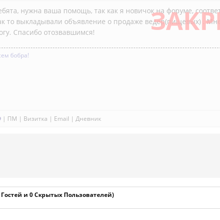
ЗАКР
ебята, нужна ваша помощь, так как я новичок на форуме, соотве
ак то выкладывали объявление о продаже ведер(пищевых) . Мне 
огу. Спасибо отозвавшимся!
сем бобра!
|
ПМ
|
Визитка
|
Email
|
Дневник
1 Гостей и 0 Скрытых Пользователей)