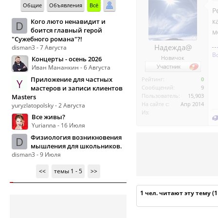
Общие
Объявления
Всё
Р
к
Кого люто ненавидит и
D
боится главный герой
м
"Сужебного романа"?!
Надежда@
disman3 - 7 Августа
В
Новичок
Концерты - осень 2026
Иван Мананкин - 6 Августа
Приложение для частных
Рейтинг:
0
Y
мастеров и записи клиентов
Сообщений:
9
Пользователь:
15,903
Masters
На сайте с:
Апр 2014
yuryzlatopolsky - 2 Августа
Из:
Все живы?
Yurianna - 16 Июля
Физиология возникновения
D
мышления для школьников.
disman3 - 9 Июля
<<
темы 1 - 5
>>
1 чел. читают эту тему (