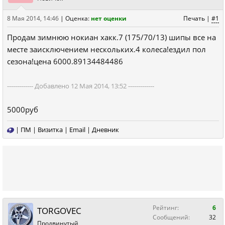
8 Мая 2014, 14:46
|
Оценка:
нет оценки
Печать
|
#1
Продам зимнюю нокиан хакк.7 (175/70/13) шипы все на
месте заисключением нескольких.4 колеса!ездил пол
сезона!цена 6000.89134484486
------------- Добавлено 12 Мая 2014, 13:52 -------------
5000руб
|
ПМ
|
Визитка
|
Email
|
Дневник
Рейтинг:
6
TОRGOVEC
Сообщений:
32
Продвинутый