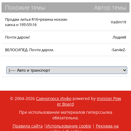
Похожие темы
Автор темы
Продам литье R16+резина нокиан
Vadim19
хакка н 195\55\16
Почти даром!
Лидия8
ВЕЛОСИПЕД. Почти даром.
-San4eZ-
© 2004-2026
Саяногорск Инфо
powered by
Invision Pow
er Board
При использовании материалов гиперссылка
обязательна.
Правила сайта
|
Использование cookie
|
Реклама на