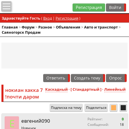
Регистрация
Здравствуйте Гость
(
Вход
|
Регистрация
)
Главная
>
Форум
>
Разное
>
Объявления
>
Авто и транспорт
>
Саяногорск Продам
Ответить
Создать тему
Опрос
нокиан хакка 7
Каскадный
· [ Стандартный ] ·
Линейный
!почти даром
Подписка на тему
Поделиться
Е
Рейтинг:
0
евгений090
Сообщений:
18
Новичок