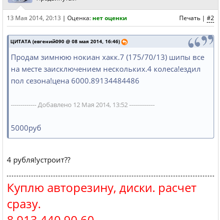
13 Мая 2014, 20:13
|
Оценка:
нет оценки
Печать
|
#2
ЦИТАТА (евгений090 @ 08 мая 2014, 16:46)
Продам зимнюю нокиан хакк.7 (175/70/13) шипы все
на месте заисключением нескольких.4 колеса!ездил
пол сезона!цена 6000.89134484486
------------- Добавлено 12 Мая 2014, 13:52 -------------
5000руб
4 рубля!устроит??
Куплю авторезину, диски. расчет
сразу.
8 913 440 90 60