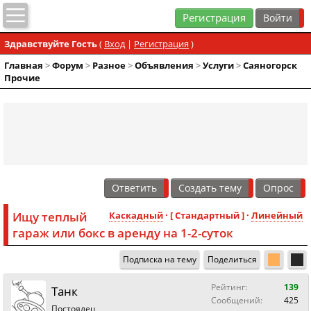
Регистрация
Здравствуйте Гость
(
Вход
|
Регистрация
)
Главная
>
Форум
>
Разное
>
Объявления
>
Услуги
>
Саяногорск
Прочие
Ответить
Создать тему
Опрос
Ищу теплый
Каскадный
· [ Стандартный ] ·
Линейный
гараж или бокс в аренду на 1-2-суток
Подписка на тему
Поделиться
Рейтинг:
139
Танк
Сообщений:
425
Постоялец