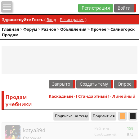
Регистрация
Здравствуйте Гость
(
Вход
|
Регистрация
)
Главная
>
Форум
>
Разное
>
Объявления
>
Прочее
>
Саяногорск
Продам
Закрыто
Создать тему
Опрос
Продам
Каскадный
· [ Стандартный ] ·
Линейный
учебники
Подписка на тему
Поделиться
Рейтинг:
158
katya394
Сообщений:
873
Старожил