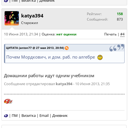
|
ПМ
|
Визитка
|
Дневник
Рейтинг:
158
katya394
Сообщений:
873
Старожил
10 Июня 2013, 21:34
|
Оценка:
нет оценки
Печать
|
#4
ЦИТАТА (anton77 @ 27 мая 2013, 20:56)
Почем Мордкович, и дом. раб. по алгебре
Домашнии работы идут одним учебником
Сообщение отредактировал
katya394
- 10 Июня 2013, 21:35
|
ПМ
|
Визитка
|
Email
|
Дневник