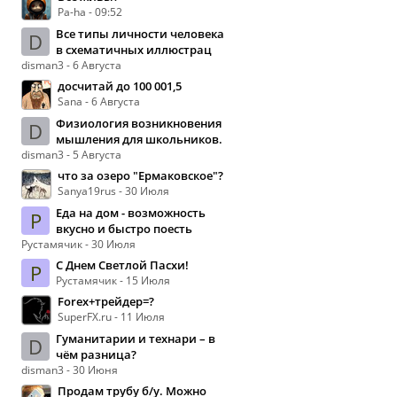
Pa-ha - 09:52
Все типы личности человека
D
в схематичных иллюстрац
disman3 - 6 Августа
досчитай до 100 001,5
Sana - 6 Августа
Физиология возникновения
D
мышления для школьников.
disman3 - 5 Августа
что за озеро "Ермаковское"?
Sanya19rus - 30 Июля
Еда на дом - возможность
Р
вкусно и быстро поесть
Рустамячик - 30 Июля
С Днем Светлой Пасхи!
Р
Рустамячик - 15 Июля
Forex+трейдер=?
SuperFX.ru - 11 Июля
Гуманитарии и технари – в
D
чём разница?
disman3 - 30 Июня
Продам трубу б/у. Можно