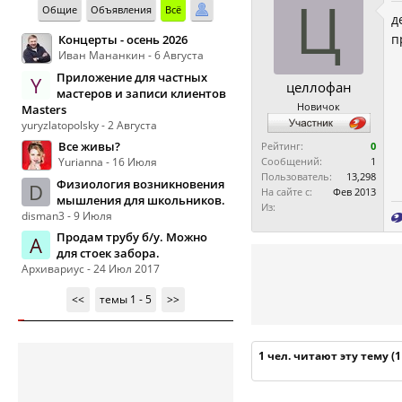
Ц
Общие
Объявления
Всё
д
п
Концерты - осень 2026
Иван Мананкин - 6 Августа
Приложение для частных
Y
целлофан
мастеров и записи клиентов
Новичок
Masters
yuryzlatopolsky - 2 Августа
Все живы?
Рейтинг:
0
Yurianna - 16 Июля
Сообщений:
1
Пользователь:
13,298
Физиология возникновения
D
На сайте с:
Фев 2013
мышления для школьников.
Из:
disman3 - 9 Июля
Продам трубу б/у. Можно
А
для стоек забора.
Архивариус - 24 Июл 2017
<<
темы 1 - 5
>>
1 чел. читают эту тему (