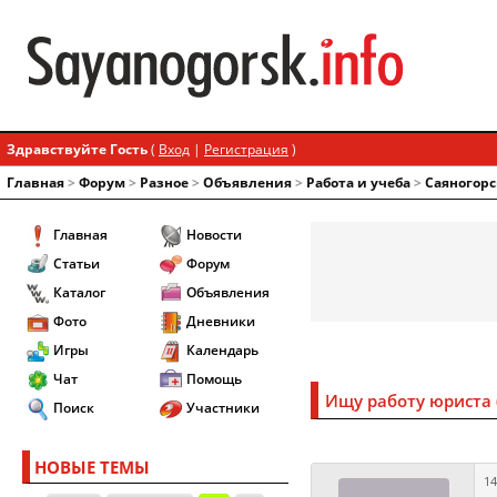
Здравствуйте Гость
(
Вход
|
Регистрация
)
Главная
>
Форум
>
Разное
>
Объявления
>
Работа и учеба
>
Саяногорс
Главная
Новости
Статьи
Форум
Каталог
Объявления
Фото
Дневники
Игры
Календарь
Чат
Помощь
Ищу работу юриста
Поиск
Участники
НОВЫЕ ТЕМЫ
14