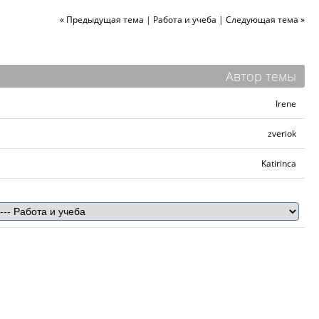
« Предыдущая тема
|
Работа и учеба
|
Следующая тема »
Автор темы
Irene
zveriok
Katirinca