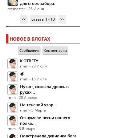
для стоек забора.
cremaster - 26 Июня
<<
ответы 1 - 10
>>
НОВОЕ В БЛОГАХ
Сообщения
Комментарии
К ОТВЕТУ
rmm - 20 Июля
🍏
rmm - 13 Июля
Ну вот, исчезла дрожь в
руках...
rmm - 20 Апреля
На теневой узор...
rmm - 5 Марта
Отшумели песни нашего
полка...
rmm - 3 Января
Повстречала девчонка бога