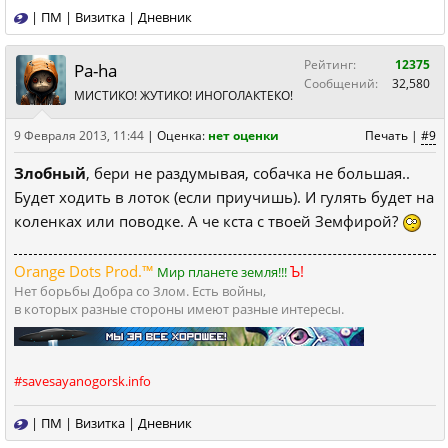
|
ПМ
|
Визитка
|
Дневник
Рейтинг:
12375
Pa-ha
Сообщений:
32,580
МИСТИКО! ЖУТИКО! ИНОГОЛАКТЕКО!
9 Февраля 2013, 11:44
|
Оценка:
нет оценки
Печать
|
#9
Злобный
, бери не раздумывая, собачка не большая..
Будет ходить в лоток (если приучишь). И гулять будет на
коленках или поводке. А че кста с твоей Земфирой?
Orange Dots Prod.™
Ъ!
Мир планете земля!!!
Нет борьбы Добра со Злом. Есть войны,
в которых разные стороны имеют разные интересы.
#savesayanogorsk.info
|
ПМ
|
Визитка
|
Дневник