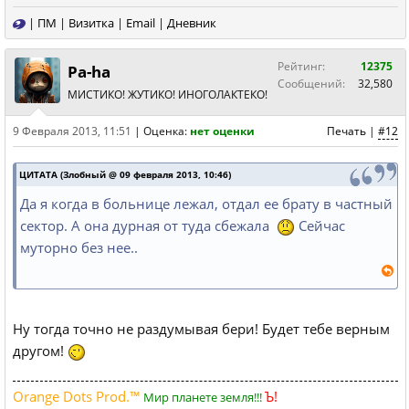
|
ПМ
|
Визитка
|
Email
|
Дневник
Рейтинг:
12375
Pa-ha
Сообщений:
32,580
МИСТИКО! ЖУТИКО! ИНОГОЛАКТЕКО!
9 Февраля 2013, 11:51
|
Оценка:
нет оценки
Печать
|
#12
ЦИТАТА (Злобный @ 09 февраля 2013, 10:46)
Да я когда в больнице лежал, отдал ее брату в частный
сектор. А она дурная от туда сбежала
Сейчас
муторно без нее..
Ну тогда точно не раздумывая бери! Будет тебе верным
другом!
Orange Dots Prod.™
Ъ!
Мир планете земля!!!