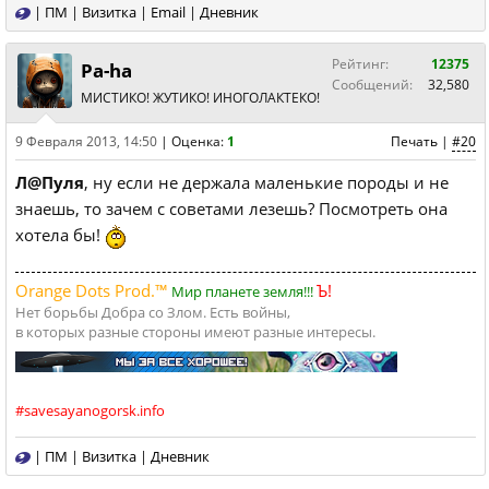
|
ПМ
|
Визитка
|
Email
|
Дневник
Рейтинг:
12375
Pa-ha
Сообщений:
32,580
МИСТИКО! ЖУТИКО! ИНОГОЛАКТЕКО!
9 Февраля 2013, 14:50
|
Оценка:
1
Печать
|
#20
Л@Пуля
, ну если не держала маленькие породы и не
знаешь, то зачем с советами лезешь? Посмотреть она
хотела бы!
Orange Dots Prod.™
Ъ!
Мир планете земля!!!
Нет борьбы Добра со Злом. Есть войны,
в которых разные стороны имеют разные интересы.
#savesayanogorsk.info
|
ПМ
|
Визитка
|
Дневник