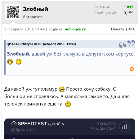
Рейтинг:
1015
Злобный
Сообщений:
9,159
Авторитет
9 Февраля 2013, 11:44
|
Оценка:
нет оценки
Печать
|
#10
ЦИТАТА (rhfcysq @ 09 февраля 2013, 12:43)
Злобный
, давай уж без гламура в депутатском корпусе
Да какой уж тут хламур
Просто хочу собаку. С
большой не справлюсь. А малюська самое то. Да и для
телочек приманка еще та.