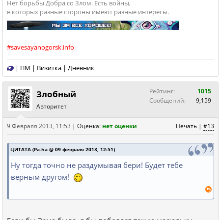
Нет борьбы Добра со Злом. Есть войны,
в которых разные стороны имеют разные интересы.
#savesayanogorsk.info
|
ПМ
|
Визитка
|
Дневник
Рейтинг:
1015
Злобный
Сообщений:
9,159
Авторитет
9 Февраля 2013, 11:53
|
Оценка:
нет оценки
Печать
|
#13
ЦИТАТА (Pa-ha @ 09 февраля 2013, 12:51)
Ну тогда точно не раздумывая бери! Будет тебе
верным другом!