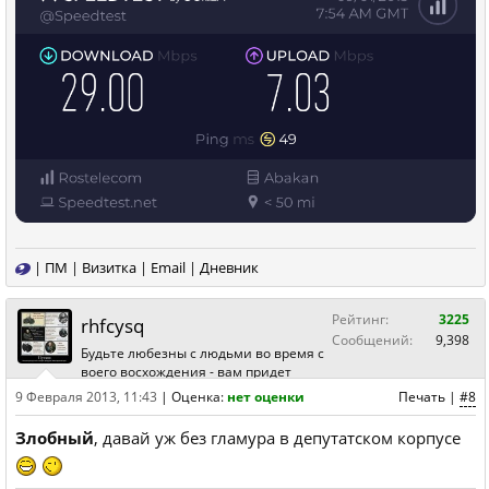
|
ПМ
|
Визитка
|
Email
|
Дневник
Рейтинг:
3225
rhfcysq
Сообщений:
9,398
Будьте любезны с людьми во время с
воего восхождения - вам придет
9 Февраля 2013, 11:43
|
Оценка:
нет оценки
Печать
|
#8
Злобный
, давай уж без гламура в депутатском корпусе