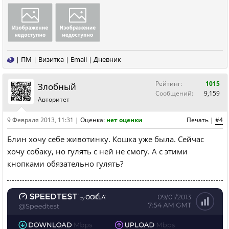
|
ПМ
|
Визитка
|
Email
|
Дневник
Рейтинг:
1015
Злобный
Сообщений:
9,159
Авторитет
9 Февраля 2013, 11:31
|
Оценка:
нет оценки
Печать
|
#4
Блин хочу себе животинку. Кошка уже была. Сейчас
хочу собаку, но гулять с ней не смогу. А с этими
кнопками обязательно гулять?