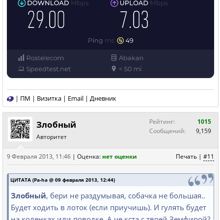
|
ПМ
|
Визитка
|
Email
|
Дневник
Рейтинг:
1015
Злобный
Сообщений:
9,159
Авторитет
9 Февраля 2013, 11:46
|
Оценка:
нет оценки
Печать
|
#11
ЦИТАТА (Pa-ha @ 09 февраля 2013, 12:44)
Злобный
, бери не раздумывая, собачка не большая..
Будет ходить в лоток (если приучишь). И гулять будет
на коленках или поводке. А че кста с твоей Земфирой?