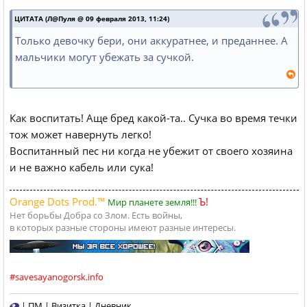
ЦИТАТА (Л@Пуля @ 09 февраля 2013, 11:24)
Только девочку бери, они аккуратнее, и преданнее. А
мальчики могут убежать за сучкой.
Как воспитать! Аще бред какой-та.. Сучка во время течки
тож может навернуть легко!
Воспитанный пес ни когда не убежит от своего хозяина
и не важно кабель или сука!
Orange Dots Prod.™
Ъ!
Мир планете земля!!!
Нет борьбы Добра со Злом. Есть войны,
в которых разные стороны имеют разные интересы.
#savesayanogorsk.info
|
ПМ
|
Визитка
|
Дневник