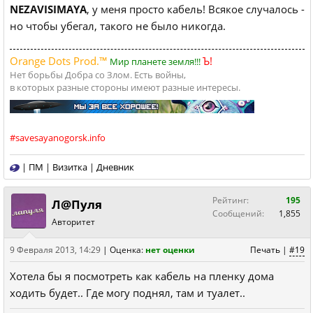
NEZAVISIMAYA
, у меня просто кабель! Всякое случалось -
но чтобы убегал, такого не было никогда.
Orange Dots Prod.™
Ъ!
Мир планете земля!!!
Нет борьбы Добра со Злом. Есть войны,
в которых разные стороны имеют разные интересы.
#savesayanogorsk.info
|
ПМ
|
Визитка
|
Дневник
Рейтинг:
195
Л@Пуля
Сообщений:
1,855
Авторитет
9 Февраля 2013, 14:29
|
Оценка:
нет оценки
Печать
|
#19
Хотела бы я посмотреть как кабель на пленку дома
ходить будет.. Где могу поднял, там и туалет..