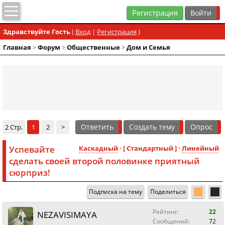
Регистрация
Здравствуйте Гость
(
Вход
|
Регистрация
)
Главная
>
Форум
>
Общественные
>
Дом и Семья
Ответить
Создать тему
Опрос
2 Стр.
1
2
>
Успевайте
Каскадный
· [ Стандартный ] ·
Линейный
сделать своей второй половинке приятный
сюрприз!
Подписка на тему
Поделиться
Рейтинг:
22
NEZAVISIMAYA
Сообщений:
72