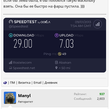
Если бы Зема была, я бы побоялся такую масюльку
взять. Она бы ее быстро на фарш пустила. ))))
|
ПМ
|
Визитка
|
Email
|
Дневник
Рейтинг:
937
Manyl
Сообщений:
2,603
Авторитет