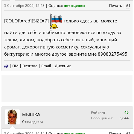
5 Сентября 2005, 12:43
|
Оценка:
нет оценки
Печать
|
#1
[COLOR=red][SIZE=7]
только сдесь вы можете
найти для себя и любимого человека все по уходу за
телом, лицом, подобрать себе стильный, манящий
аромат, декоротивную косметику, сексуальную
бижутерию и многое другое! звоните мне 89083275495
|
ПМ
|
Визитка
|
Email
|
Дневник
Рейтинг:
45
мышка
Сообщений:
3,844
Стюардесса
5 Сентября 2005, 19:14
|
Оценка:
нет оценки
Печать
|
#2