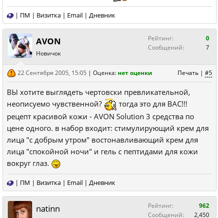
|
ПМ
|
Визитка
|
Email
|
Дневник
Рейтинг:
0
AVON
Сообщений:
7
Новичок
22 Сентября 2005, 15:05
|
Оценка:
нет оценки
Печать
|
#5
ВЫ хотите выглядеть чертовски превликательной,
неописуемо чувственной?
тогда это для ВАС!!!
рецепт красивой кожи - AVON Solution 3 средства по
цене одного. в набор входит: стимулирующий крем для
лица "с добрым утром" востонавливающий крем для
лица "спокойной ночи" и гель с пептидами для кожи
вокруг глаз.
|
ПМ
|
Визитка
|
Email
|
Дневник
Рейтинг:
962
natinn
Сообщений:
2,450