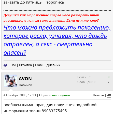
заказать до пятницы!!! торопись
Девушка как мороженное сперва надо разогреть чтоб
расстаяло, а потом само липнет... Если не я,то кто?
Что можно предложить поколению,
которое росло, узнавая, что дождь
отравлен, а секс - смертельно
опасен?
|
ПМ
|
Визитка
|
Email
|
Дневник
Рейтинг:
0
AVON
Сообщений:
7
Новичок
4 Октября 2005, 12:13
|
Оценка:
нет оценки
Печать
|
#8
вообщем шаман прав, для получения подробной
информации звони 89083275495