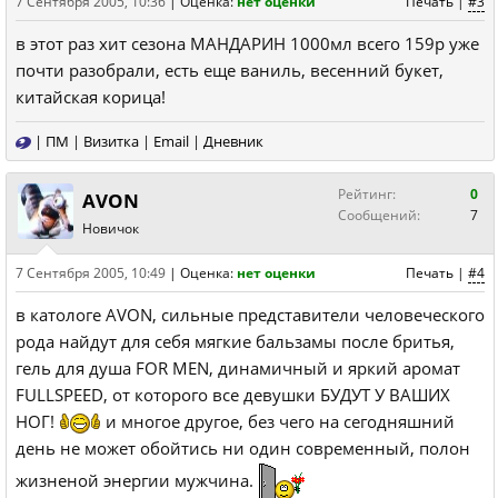
7 Сентября 2005, 10:36
|
Оценка:
нет оценки
Печать
|
#3
в этот раз хит сезона МАНДАРИН 1000мл всего 159р уже
почти разобрали, есть еще ваниль, весенний букет,
китайская корица!
|
ПМ
|
Визитка
|
Email
|
Дневник
Рейтинг:
0
AVON
Сообщений:
7
Новичок
7 Сентября 2005, 10:49
|
Оценка:
нет оценки
Печать
|
#4
в катологе AVON, сильные представители человеческого
рода найдут для себя мягкие бальзамы после бритья,
гель для душа FOR MEN, динамичный и яркий аромат
FULLSPEED, от которого все девушки БУДУТ У ВАШИХ
НОГ!
и многое другое, без чего на сегодняшний
день не может обойтись ни один современный, полон
жизненой энергии мужчина.