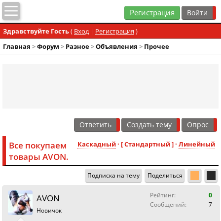
Регистрация
Здравствуйте Гость
(
Вход
|
Регистрация
)
Главная
>
Форум
>
Разное
>
Объявления
>
Прочее
Ответить
Создать тему
Опрос
Все покупаем
Каскадный
· [ Стандартный ] ·
Линейный
товары AVON.
Подписка на тему
Поделиться
Рейтинг:
0
AVON
Сообщений:
7
Новичок