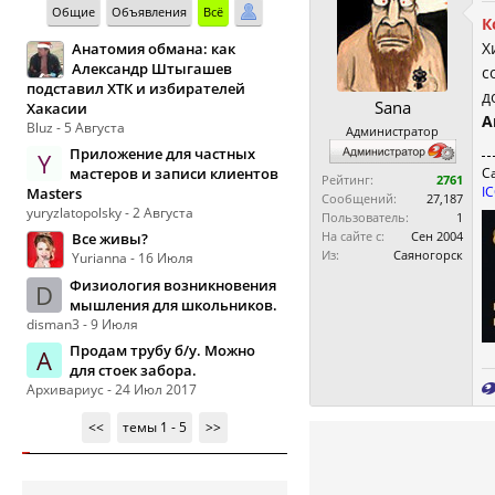
Общие
Объявления
Всё
К
Х
Анатомия обмана: как
Александр Штыгашев
с
подставил ХТК и избирателей
д
Sana
Хакасии
А
Bluz - 5 Августа
Администратор
Приложение для частных
Y
мастеров и записи клиентов
С
Рейтинг:
2761
I
Masters
Сообщений:
27,187
yuryzlatopolsky - 2 Августа
Пользователь:
1
На сайте с:
Сен 2004
Все живы?
Из:
Саяногорск
Yurianna - 16 Июля
Физиология возникновения
D
мышления для школьников.
disman3 - 9 Июля
Продам трубу б/у. Можно
А
для стоек забора.
Архивариус - 24 Июл 2017
<<
темы 1 - 5
>>