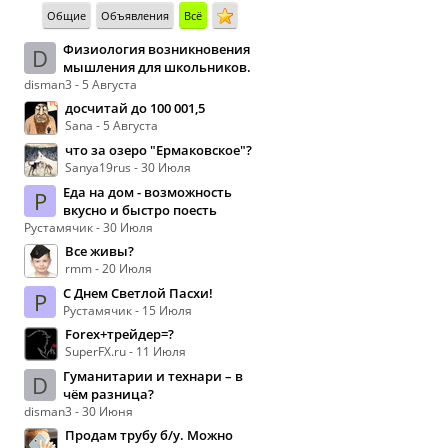
Общие
Объявления
Всё
Физиология возникновения
D
мышления для школьников.
disman3 - 5 Августа
досчитай до 100 001,5
Sana - 5 Августа
что за озеро "Ермаковское"?
Sanya19rus - 30 Июля
Еда на дом - возможность
Р
вкусно и быстро поесть
Рустамячик - 30 Июля
Все живы?
rmm - 20 Июля
С Днем Светлой Пасхи!
Р
Рустамячик - 15 Июля
Forex+трейдер=?
SuperFX.ru - 11 Июля
Гуманитарии и технари – в
D
чём разница?
disman3 - 30 Июня
Продам трубу б/у. Можно