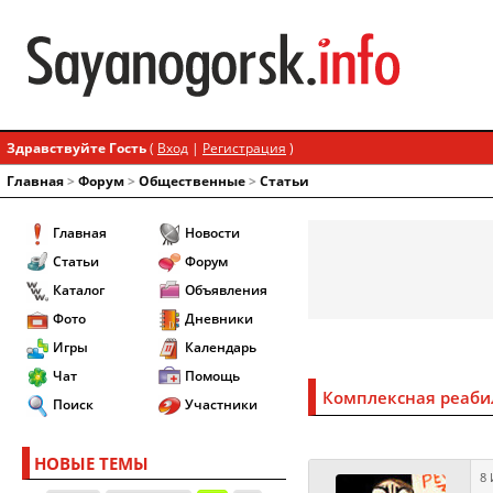
Здравствуйте Гость
(
Вход
|
Регистрация
)
Главная
>
Форум
>
Общественные
>
Статьи
Главная
Новости
Статьи
Форум
Каталог
Объявления
Фото
Дневники
Игры
Календарь
Чат
Помощь
Комплексная реабил
Поиск
Участники
НОВЫЕ ТЕМЫ
8 