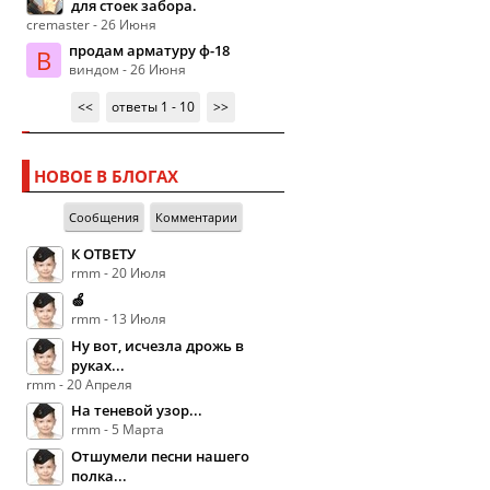
для стоек забора.
cremaster - 26 Июня
продам арматуру ф-18
В
виндом - 26 Июня
<<
ответы 1 - 10
>>
НОВОЕ В БЛОГАХ
Сообщения
Комментарии
К ОТВЕТУ
rmm - 20 Июля
🍏
rmm - 13 Июля
Ну вот, исчезла дрожь в
руках...
rmm - 20 Апреля
На теневой узор...
rmm - 5 Марта
Отшумели песни нашего
полка...