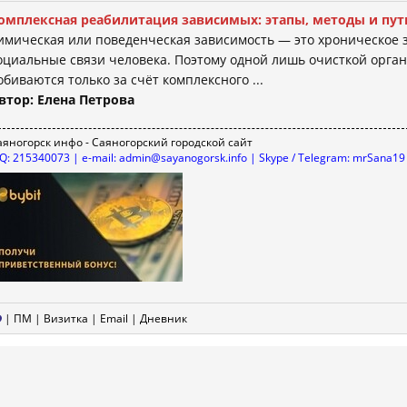
омплексная реабилитация зависимых: этапы, методы и пут
имическая или поведенческая зависимость — это хроническое за
оциальные связи человека. Поэтому одной лишь очисткой орган
обиваются только за счёт комплексного ...
втор: Елена Петрова
аяногорск инфо - Саяногорский городской сайт
CQ: 215340073 | e-mail: admin@sayanogorsk.info | Skype / Telegram: mrSana19
|
ПМ
|
Визитка
|
Email
|
Дневник