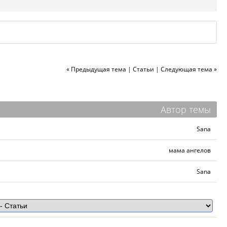
« Предыдущая тема
|
Статьи
|
Следующая тема »
Автор темы
Sana
мама ангелов
Sana