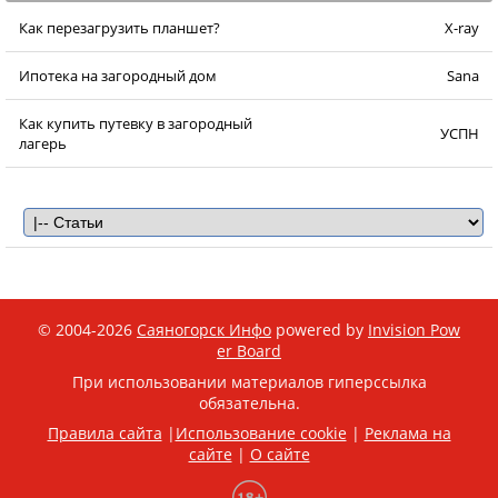
Как перезагрузить планшет?
X-ray
Ипотека на загородный дом
Sana
Как купить путевку в загородный
УСПН
лагерь
© 2004-2026
Саяногорск Инфо
powered by
Invision Pow
er Board
При использовании материалов гиперссылка
обязательна.
Правила сайта
|
Использование cookie
|
Реклама на
сайте
|
О сайте