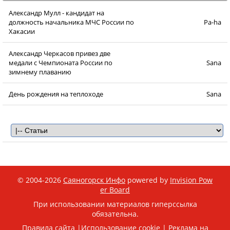
Александр Мулл - кандидат на
должность начальника МЧС России по
Pa-ha
Хакасии
Александр Черкасов привез две
медали с Чемпионата России по
Sana
зимнему плаванию
День рождения на теплоходе
Sana
© 2004-2026
Саяногорск Инфо
powered by
Invision Pow
er Board
При использовании материалов гиперссылка
обязательна.
Правила сайта
|
Использование cookie
|
Реклама на