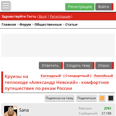
Регистрация
Здравствуйте Гость
(
Вход
|
Регистрация
)
Главная
>
Форум
>
Общественные
>
Статьи
Ответить
Создать тему
Опрос
Круизы на
Каскадный
· [ Стандартный ] ·
Линейный
теплоходе «Александр Невский» - комфортное
путешествие по рекам России
Подписка на тему
Поделиться
Рейтинг:
2761
Sana
Сообщений:
27,188