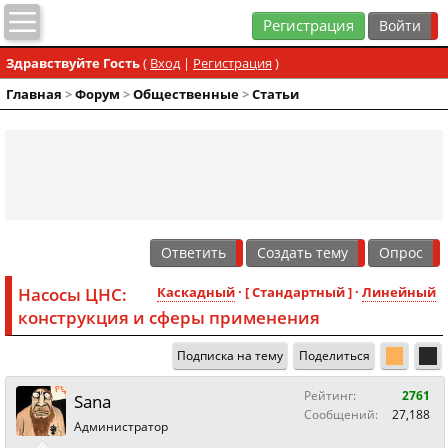
Регистрация
Здравствуйте Гость
(
Вход
|
Регистрация
)
Главная
>
Форум
>
Общественные
>
Статьи
Ответить
Создать тему
Опрос
Насосы ЦНС:
Каскадный
· [ Стандартный ] ·
Линейный
конструкция и сферы применения
Подписка на тему
Поделиться
Рейтинг:
2761
Sana
Сообщений:
27,188
Администратор