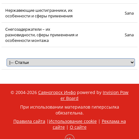
Нержавеющие шестигранники, их
Sana
особенности и сферы применения
Снегозадержатели – их
разновидности, сферы применения и
Sana
особенности монтажа
© 2004-2026
Саяногорск Инфо
powered by
Invision Pow
er Board
При использовании материалов гиперссылка
обязательна.
Правила сайта
|
Использование cookie
|
Реклама на
сайте
|
О сайте