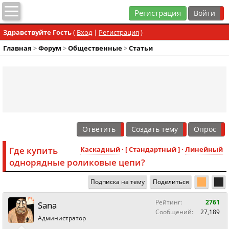
Регистрация
Здравствуйте Гость
(
Вход
|
Регистрация
)
Главная
>
Форум
>
Общественные
>
Статьи
Ответить
Создать тему
Опрос
Где купить
Каскадный
· [ Стандартный ] ·
Линейный
однорядные роликовые цепи?
Подписка на тему
Поделиться
Рейтинг:
2761
Sana
Сообщений:
27,189
Администратор