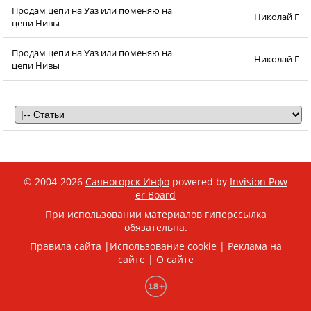
Продам цепи на Уаз или поменяю на
Николай Г
цепи Нивы
Продам цепи на Уаз или поменяю на
Николай Г
цепи Нивы
© 2004-2026
Саяногорск Инфо
powered by
Invision Pow
er Board
При использовании материалов гиперссылка
обязательна.
Правила сайта
|
Использование cookie
|
Реклама на
сайте
|
О сайте