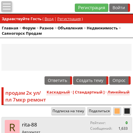
Регистрация
Здравствуйте Гость
(
Вход
|
Регистрация
)
Главная
>
Форум
>
Разное
>
Объявления
>
Недвижимость
>
Саяногорск Продам
Ответить
Создать тему
Опрос
продам 2к ул/
Каскадный
· [ Стандартный ] ·
Линейный
пл 7мкр ремонт
Подписка на тему
Поделиться
R
Рейтинг:
0
rita-88
Сообщений:
1,633
Авторитет