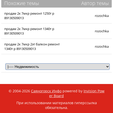
Похожие темы
Автор темы
продам 2к 7мкр ремонт 1250т р
rozochka
89130509013
продам 2к 7мкр ремонт 1340т р
rozochka
89130509013
продам 2к 7мкр 2эт балкон ремонт
rozochka
1340т р 89130509013
© 2004-2026
Саяногорск Инфо
powered by
Invision Pow
er Board
При использовании материалов гиперссылка
обязательна.