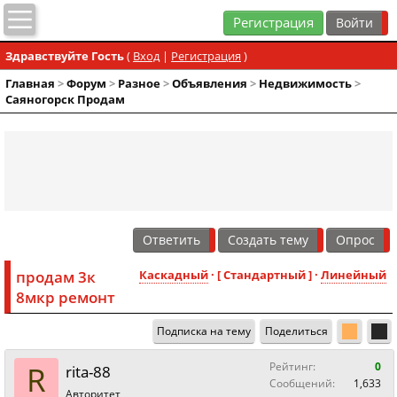
Регистрация
Здравствуйте Гость
(
Вход
|
Регистрация
)
Главная
>
Форум
>
Разное
>
Объявления
>
Недвижимость
>
Саяногорск Продам
Ответить
Создать тему
Опрос
продам 3к
Каскадный
· [ Стандартный ] ·
Линейный
8мкр ремонт
Подписка на тему
Поделиться
R
Рейтинг:
0
rita-88
Сообщений:
1,633
Авторитет