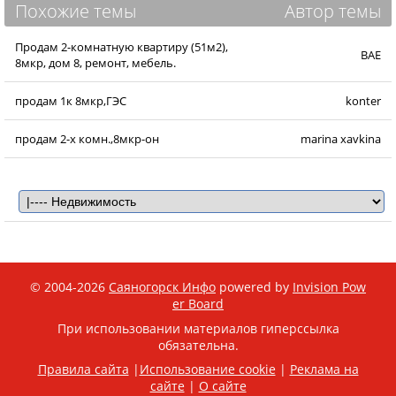
Похожие темы
Автор темы
Продам 2-комнатную квартиру (51м2),
BAE
8мкр, дом 8, ремонт, мебель.
продам 1к 8мкр,ГЭС
konter
продам 2-х комн.,8мкр-он
marina xavkina
© 2004-2026
Саяногорск Инфо
powered by
Invision Pow
er Board
При использовании материалов гиперссылка
обязательна.
Правила сайта
|
Использование cookie
|
Реклама на
сайте
|
О сайте