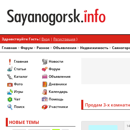
Здравствуйте Гость
(
Вход
|
Регистрация
)
Главная
>
Форум
>
Разное
>
Объявления
>
Недвижимость
>
Саяногор
Главная
Новости
Статьи
Форум
Каталог
Объявления
Фото
Дневники
Игры
Календарь
Чат
Помощь
Продам 3-х комнатн
Поиск
Участники
НОВЫЕ ТЕМЫ
14