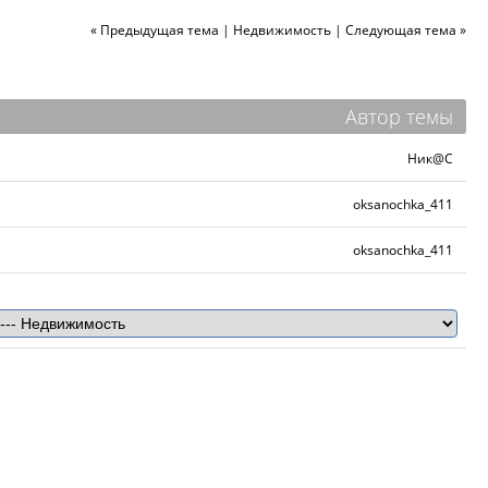
« Предыдущая тема
|
Недвижимость
|
Следующая тема »
Автор темы
Ник@C
oksanochka_411
oksanochka_411