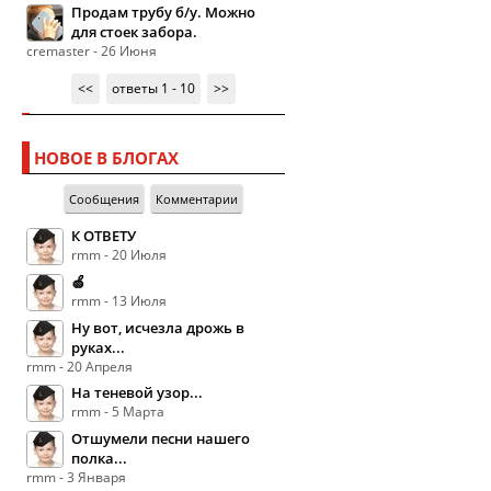
Продам трубу б/у. Можно
для стоек забора.
cremaster - 26 Июня
<<
ответы 1 - 10
>>
НОВОЕ В БЛОГАХ
Сообщения
Комментарии
К ОТВЕТУ
rmm - 20 Июля
🍏
rmm - 13 Июля
Ну вот, исчезла дрожь в
руках...
rmm - 20 Апреля
На теневой узор...
rmm - 5 Марта
Отшумели песни нашего
полка...
rmm - 3 Января