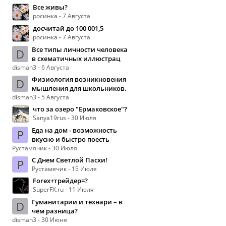
Все живы?
росинка - 7 Августа
досчитай до 100 001,5
росинка - 7 Августа
Все типы личности человека
D
в схематичных иллюстрац
disman3 - 6 Августа
Физиология возникновения
D
мышления для школьников.
disman3 - 5 Августа
что за озеро "Ермаковское"?
Sanya19rus - 30 Июля
Еда на дом - возможность
Р
вкусно и быстро поесть
Рустамячик - 30 Июля
С Днем Светлой Пасхи!
Р
Рустамячик - 15 Июля
Forex+трейдер=?
SuperFX.ru - 11 Июля
Гуманитарии и технари – в
D
чём разница?
disman3 - 30 Июня