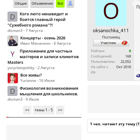
O
Общие
Объявления
Всё
П
Кого люто ненавидит и
D
боится главный герой
"Сужебного романа"?!
oksanochka_411
disman3 - 7 Августа
Постоялец
Концерты - осень 2026
Иван Мананкин - 6 Августа
Приложение для частных
Рейтинг:
0
Y
мастеров и записи клиентов
Сообщений:
168
Пользователь:
22,052
Masters
На сайте с:
Окт 2018
yuryzlatopolsky - 2 Августа
Из:
Все живы?
Yurianna - 16 Июля
Физиология возникновения
D
мышления для школьников.
disman3 - 9 Июля
<<
темы 1 - 5
>>
1 чел. читают эту тему (