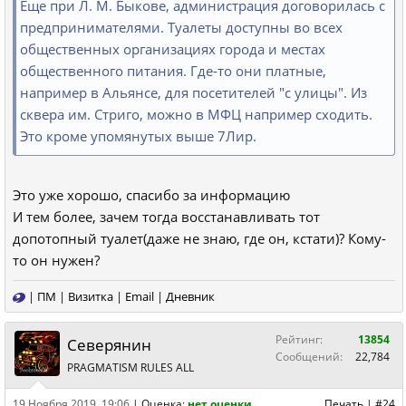
Еще при Л. М. Быкове, администрация договорилась с
предпринимателями. Туалеты доступны во всех
общественных организациях города и местах
общественного питания. Где-то они платные,
например в Альянсе, для посетителей "с улицы". Из
сквера им. Стриго, можно в МФЦ например сходить.
Это кроме упомянутых выше 7Лир.
Это уже хорошо, спасибо за информацию
И тем более, зачем тогда восстанавливать тот
допотопный туалет(даже не знаю, где он, кстати)? Кому-
то он нужен?
|
ПМ
|
Визитка
|
Email
|
Дневник
Рейтинг:
13854
Северянин
Сообщений:
22,784
PRAGMATISM RULES ALL
19 Ноября 2019, 19:06
|
Оценка:
нет оценки
Печать
|
#24