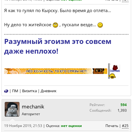
Я как то гулял по Кырску. Было время до отлёта...
Ну дело то житейское
, пускали везде...
Разумный эгоизм это совсем
даже неплохо!
|
ПМ
|
Визитка
|
Дневник
Рейтинг:
594
mechanik
Сообщений:
1,393
Авторитет
19 Ноября 2019, 21:53
|
Оценка:
нет оценки
Печать
|
#25