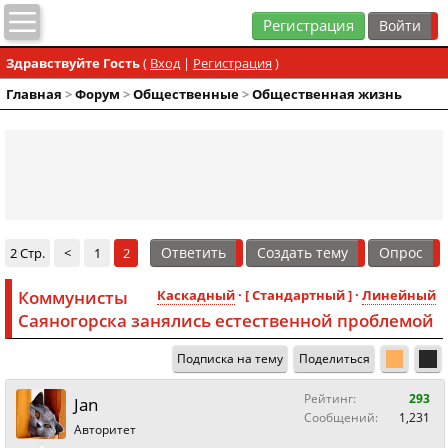
Регистрация
Здравствуйте Гость
(
Вход
|
Регистрация
)
Главная
>
Форум
>
Общественные
>
Общественная жизнь
Ответить
Создать тему
Опрос
2 Стр.
<
1
2
Коммунисты
Каскадный
· [ Стандартный ] ·
Линейный
Саяногорска занялись естественной проблемой
Подписка на тему
Поделиться
Рейтинг:
293
Jan
Сообщений:
1,231
Авторитет