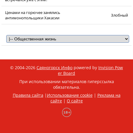
Ценами на горючее занялись
Злобный
антимонопольщики Хакасии
© 2004-2026
Саяногорск Инфо
powered by
Invision Pow
er Board
При использовании материалов гиперссылка
обязательна.
Правила сайта
|
Использование cookie
|
Реклама на
сайте
|
О сайте