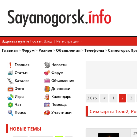
Здравствуйте Гость
(
Вход
|
Регистрация
)
Главная
>
Форум
>
Разное
>
Объявления
>
Телефоны
>
Саяногорск Пр
Главная
Новости
Статьи
Форум
Каталог
Объявления
Фото
Дневники
Игры
Календарь
3 Стр.
<
1
2
3
Чат
Помощь
Симкарты Теле2, Ро
Поиск
Участники
НОВЫЕ ТЕМЫ
27