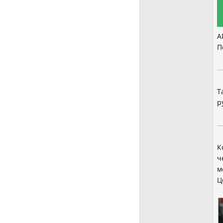
А
П
--
Т
р
--
К
ч
м
Ц