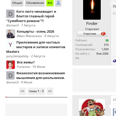
Общие
Объявления
Всё
П
Кого люто ненавидит и
D
С
боится главный герой
"Сужебного романа"?!
Finder
disman3 - 7 Августа
Старожил
Концерты - осень 2026
Иван Мананкин - 6 Августа
Рейтинг:
38
Приложение для частных
Y
Сообщений:
574
мастеров и записи клиентов
Пользователь:
1,699
Masters
На сайте с:
Янв 2006
yuryzlatopolsky - 2 Августа
Из:
Все живы?
Yurianna - 16 Июля
Физиология возникновения
D
мышления для школьников.
disman3 - 9 Июля
<<
темы 1 - 5
>>
27