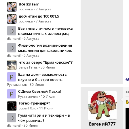
Все живы?
росинка - 7 Августа
досчитай до 100 001,5
росинка - 7 Августа
Все типы личности человека
D
в схематичных иллюстрац
disman3 - 6 Августа
Физиология возникновения
D
мышления для школьников.
disman3 - 5 Августа
что за озеро "Ермаковское"?
Sanya19rus - 30 Июля
Еда на дом - возможность
Р
вкусно и быстро поесть
Рустамячик - 30 Июля
С Днем Светлой Пасхи!
Р
14
Рустамячик - 15 Июля
Forex+трейдер=?
SuperFX.ru - 11 Июля
Гуманитарии и технари – в
D
чём разница?
Евгений777
disman3 - 30 Июня