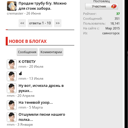
Постоялец
Продам трубу б/у. Можно
для стоек забора.
cremaster - 26 Июня
Рейтинг:
37
Сообщений:
351
<<
ответы 1 - 10
>>
Пользователь:
18,141
На сайте с:
Мар 2015
Из:
саяногорск
НОВОЕ В БЛОГАХ
Сообщения
Комментарии
К ОТВЕТУ
rmm - 20 Июля
🍏
rmm - 13 Июля
Ну вот, исчезла дрожь в
руках...
rmm - 20 Апреля
На теневой узор...
rmm - 5 Марта
Отшумели песни нашего
полка...
rmm - 3 Января