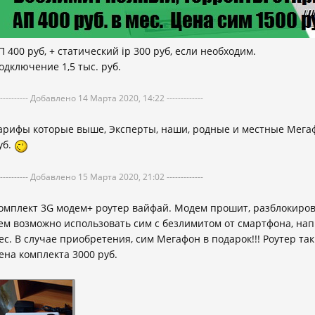
П 400 руб, + статический ip 300 руб, если необходим.
одключение 1,5 тыс. руб.
----------- Добавлено 14 Марта 2020, 14:22 -------------
арифы которые выше, Эксперты, наши, родные и местные Мегафо
уб.
----------- Добавлено 15 Марта 2020, 21:02 -------------
омплект 3G модем+ роутер вайфай. Модем прошит, разблокирован
ем возможно использовать сим с безлимитом от смартфона, напр
ес. В случае приобретения, сим Мегафон в подарок!!! Роутер так
ена комплекта 3000 руб.