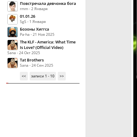
Повстречала девчонка бога
rmm - 2 Января
01.01.26
SgS - 1 Января
Бозоны Хиггса
Pa-ha - 21 Ноя 2025
The KLF - America: What Time
Is Love? (Official Video)
Sana - 24 Окт 2025
Tat Brothers
Sana - 24 Сен 2025
<<
записи 1 - 10
>>