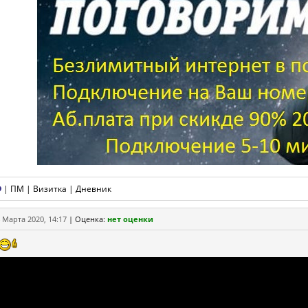
|
ПМ
|
Визитка
|
Дневник
 Марта 2020, 14:17
|
Оценка:
нет оценки