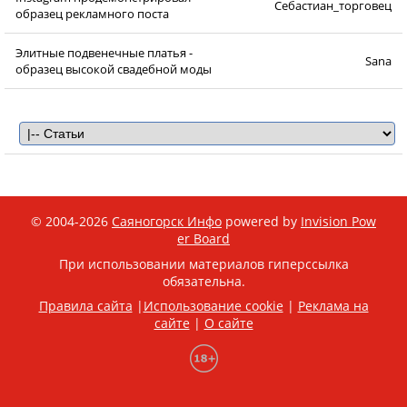
Себастиан_торговец
образец рекламного поста
Элитные подвенечные платья -
Sana
образец высокой свадебной моды
© 2004-2026
Саяногорск Инфо
powered by
Invision Pow
er Board
При использовании материалов гиперссылка
обязательна.
Правила сайта
|
Использование cookie
|
Реклама на
сайте
|
О сайте