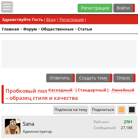
Регистрация
Здравствуйте Гость
(
Вход
|
Регистрация
)
Главная
>
Форум
>
Общественные
>
Статьи
Ответить
Создать тему
Опрос
Пробковый пол
Каскадный
· [ Стандартный ] ·
Линейный
– образец стиля и качества
Подписка на тему
Поделиться
Рейтинг:
2761
Sana
Сообщений:
27,188
Администратор