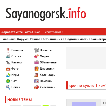
Здравствуйте Гость
(
Вход
|
Регистрация
)
Главная
>
Форум
>
Разное
>
Объявления
>
Недвижимость
>
Саяногор
Главная
Новости
Статьи
Форум
Каталог
Объявления
Фото
Дневники
Игры
Календарь
Чат
Помощь
срочно куплю 1 ком
Поиск
Участники
НОВЫЕ ТЕМЫ
5 