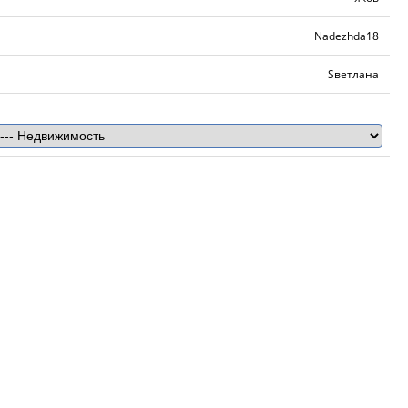
Nadezhda18
Sветлaнa