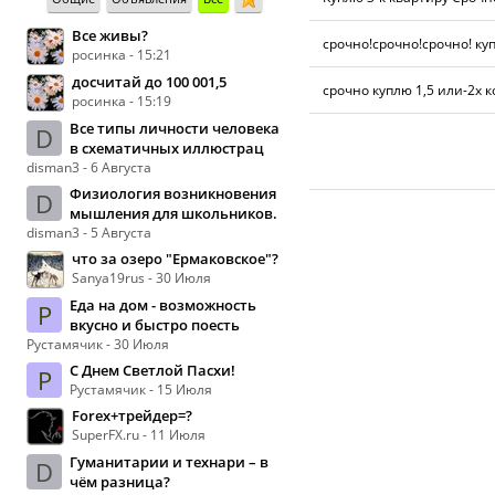
Все живы?
срочно!срочно!срочно! куп
росинка - 15:21
досчитай до 100 001,5
срочно куплю 1,5 или-2х к
росинка - 15:19
Все типы личности человека
D
в схематичных иллюстрац
disman3 - 6 Августа
Физиология возникновения
D
мышления для школьников.
disman3 - 5 Августа
что за озеро "Ермаковское"?
Sanya19rus - 30 Июля
Еда на дом - возможность
Р
вкусно и быстро поесть
Рустамячик - 30 Июля
С Днем Светлой Пасхи!
Р
Рустамячик - 15 Июля
Forex+трейдер=?
SuperFX.ru - 11 Июля
Гуманитарии и технари – в
D
чём разница?