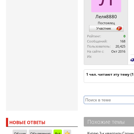
Леля8880
Постоялец
Рейтинг:
0
Сообщений:
168
Пользователь:
20,425
На сайте с:
Окт 2016
Из:
1 чел. читают эту тему (
Похожие темы
НОВЫЕ ОТВЕТЫ
Куплю 3-к квартиру Срочн
Общие
Объявления
Всё