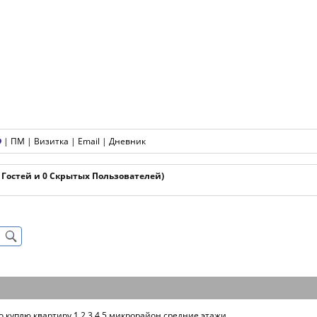
|
ПМ
|
Визитка
|
Email
|
Дневник
1 Гостей и 0 Скрытых Пользователей)
о куплю квартиру 1,2,3,4,5 микрорайон средние этажи