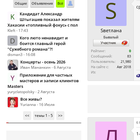
S
Общие
Объявления
Всё
с
Кандидат Александр
K
Штыгашев показал жителям
Хакасии «топливный фокус» с пол
Sветлaнa
Kleft - 17:43
Бывалый
Кого люто ненавидит и
D
боится главный герой
"Сужебного романа"?!
Рейтинг:
0
disman3 - 16:08
Сообщений:
83
Концерты - осень 2026
Пользователь:
21,980
На сайте с:
Авг 2018
Иван Мананкин - 6 Августа
Из:
Приложение для частных
Y
мастеров и записи клиентов
Masters
yuryzlatopolsky - 2 Августа
Все живы?
Yurianna - 16 Июля
<<
темы 1 - 5
>>
6 
Л
1