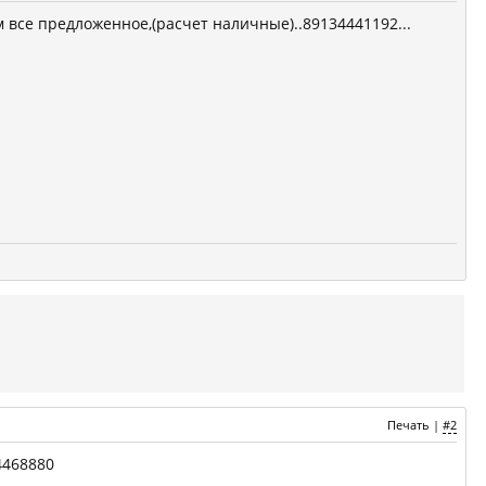
 все предложенное,(расчет наличные)..89134441192...
Печать
|
#2
34468880