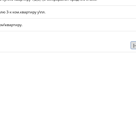
лю 3-х ком.квартиру у\пл.
ом\квартиру.