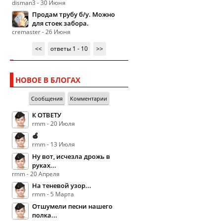
disman3 - 30 Июня
Продам трубу б/у. Можно
для стоек забора.
cremaster - 26 Июня
<<
ответы 1 - 10
>>
НОВОЕ В БЛОГАХ
Сообщения
Комментарии
К ОТВЕТУ
rmm - 20 Июля
🍏
rmm - 13 Июля
Ну вот, исчезла дрожь в
руках...
rmm - 20 Апреля
На теневой узор...
rmm - 5 Марта
Отшумели песни нашего
полка...