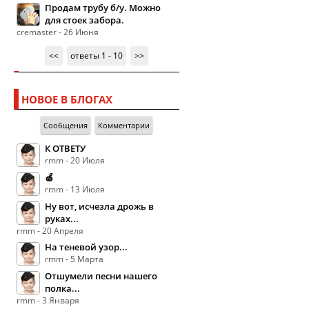
Продам трубу б/у. Можно
для стоек забора.
cremaster - 26 Июня
<<
ответы 1 - 10
>>
НОВОЕ В БЛОГАХ
Сообщения
Комментарии
К ОТВЕТУ
rmm - 20 Июля
🍏
rmm - 13 Июля
Ну вот, исчезла дрожь в
руках...
rmm - 20 Апреля
На теневой узор...
rmm - 5 Марта
Отшумели песни нашего
полка...
rmm - 3 Января