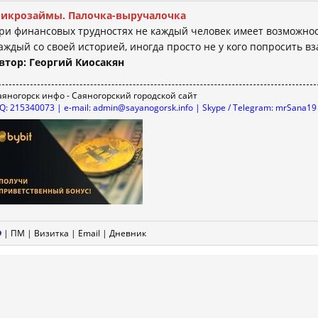
икрозаймы. Палочка-выручалочка
ри финансовых трудностях не каждый человек имеет возможност
аждый со своей историей, иногда просто не у кого попросить вз
втор: Георгий Киосакян
аяногорск инфо - Саяногорский городской сайт
CQ: 215340073 | e-mail: admin@sayanogorsk.info | Skype / Telegram: mrSana19
|
ПМ
|
Визитка
|
Email
|
Дневник