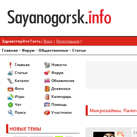
Здравствуйте Гость
(
Вход
|
Регистрация
)
Главная
>
Форум
>
Общественные
>
Статьи
Главная
Новости
Статьи
Форум
Каталог
Объявления
Фото
Дневники
Игры
Календарь
Чат
Помощь
Микрозаймы. Палоч
Поиск
Участники
НОВЫЕ ТЕМЫ
3 