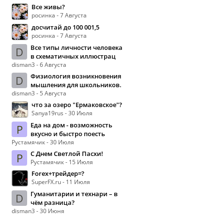
Все живы?
росинка - 7 Августа
досчитай до 100 001,5
росинка - 7 Августа
Все типы личности человека
D
в схематичных иллюстрац
disman3 - 6 Августа
Физиология возникновения
D
мышления для школьников.
disman3 - 5 Августа
что за озеро "Ермаковское"?
Sanya19rus - 30 Июля
Еда на дом - возможность
Р
вкусно и быстро поесть
Рустамячик - 30 Июля
С Днем Светлой Пасхи!
Р
Рустамячик - 15 Июля
Forex+трейдер=?
SuperFX.ru - 11 Июля
Гуманитарии и технари – в
D
чём разница?
disman3 - 30 Июня