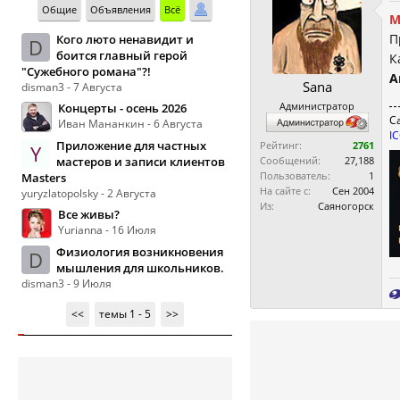
Общие
Объявления
Всё
М
П
Кого люто ненавидит и
D
боится главный герой
К
"Сужебного романа"?!
А
Sana
disman3 - 7 Августа
Администратор
Концерты - осень 2026
С
Иван Мананкин - 6 Августа
I
Приложение для частных
Рейтинг:
2761
Y
мастеров и записи клиентов
Сообщений:
27,188
Пользователь:
1
Masters
На сайте с:
Сен 2004
yuryzlatopolsky - 2 Августа
Из:
Саяногорск
Все живы?
Yurianna - 16 Июля
Физиология возникновения
D
мышления для школьников.
disman3 - 9 Июля
<<
темы 1 - 5
>>