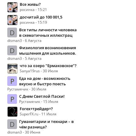
Все живы?
росинка - 15:21
досчитай до 100 001,5
росинка - 15:19
Все типы личности человека
D
в схематичных иллюстрац
disman3 - 6 Августа
Физиология возникновения
D
мышления для школьников.
disman3 - 5 Августа
что за озеро "Ермаковское"?
Sanya19rus - 30 Июля
Еда на дом - возможность
Р
вкусно и быстро поесть
Рустамячик - 30 Июля
С Днем Светлой Пасхи!
Р
Рустамячик - 15 Июля
Forex+трейдер=?
SuperFX.ru - 11 Июля
Гуманитарии и технари – в
D
чём разница?
disman3 - 30 Июня