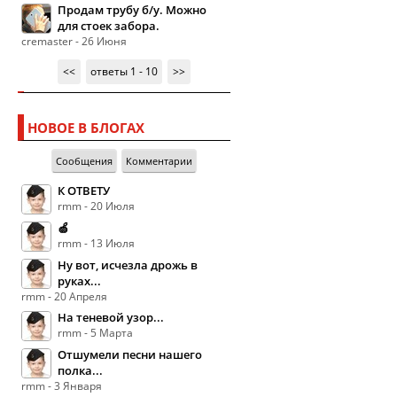
Продам трубу б/у. Можно
для стоек забора.
cremaster - 26 Июня
<<
ответы 1 - 10
>>
НОВОЕ В БЛОГАХ
Сообщения
Комментарии
К ОТВЕТУ
rmm - 20 Июля
🍏
rmm - 13 Июля
Ну вот, исчезла дрожь в
руках...
rmm - 20 Апреля
На теневой узор...
rmm - 5 Марта
Отшумели песни нашего
полка...
rmm - 3 Января