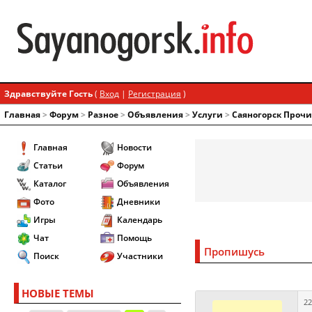
Здравствуйте Гость
(
Вход
|
Регистрация
)
Главная
>
Форум
>
Разное
>
Объявления
>
Услуги
>
Саяногорск Прочи
Главная
Новости
Статьи
Форум
Каталог
Объявления
Фото
Дневники
Игры
Календарь
Чат
Помощь
Пропишусь
Поиск
Участники
НОВЫЕ ТЕМЫ
22