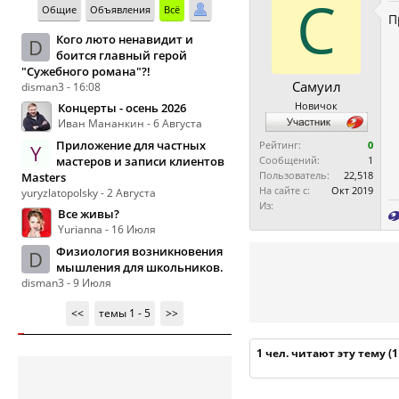
С
Общие
Объявления
Всё
П
Кого люто ненавидит и
D
боится главный герой
"Сужебного романа"?!
Самуил
disman3 - 16:08
Новичок
Концерты - осень 2026
Иван Мананкин - 6 Августа
Приложение для частных
Рейтинг:
0
Y
мастеров и записи клиентов
Сообщений:
1
Пользователь:
22,518
Masters
На сайте с:
Окт 2019
yuryzlatopolsky - 2 Августа
Из:
Все живы?
Yurianna - 16 Июля
Физиология возникновения
D
мышления для школьников.
disman3 - 9 Июля
<<
темы 1 - 5
>>
1 чел. читают эту тему (