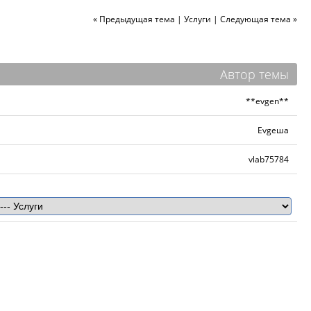
« Предыдущая тема
|
Услуги
|
Следующая тема »
Автор темы
**evgen**
Evgeша
vlab75784