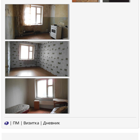
|
ПМ
|
Визитка
|
Дневник