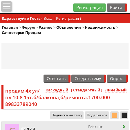
Регистрация
Здравствуйте Гость
(
Вход
|
Регистрация
)
Главная
>
Форум
>
Разное
>
Объявления
>
Недвижимость
>
Саяногорск Продам
Ответить
Создать тему
Опрос
продам 4х ул/
Каскадный
· [ Стандартный ] ·
Линейный
пл 10-8 1эт.б/балкона,б/ремонта.1700.000
89833789040
Подписка на тему
Поделиться
Рейтинг:
0
cалия