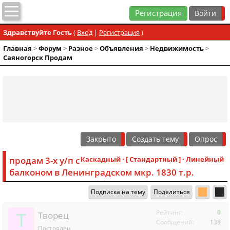
Регистрация
Здравствуйте Гость
(
Вход
|
Регистрация
)
Главная
>
Форум
>
Разное
>
Объявления
>
Недвижимость
>
Саяногорск Продам
Закрыто
Создать тему
Опрос
продам 3-х у/п с
Каскадный
· [ Стандартный ] ·
Линейный
балконом в Ленинградском мкр. 1830 т.р.
Подписка на тему
Поделиться
Т
Рейтинг:
0
Творец
Сообщений:
138
Постоялец