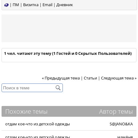
|
ПМ
|
Визитка
|
Email
|
Дневник
1 чел. читают эту тему (1 Гостей и 0 Скрытых Пользователей)
« Предыдущая тема
|
Статьи
|
Следующая тема »
Похожие темы
Автор темы
отдам кое-что из детской одежды
S@JANO&KA
отдам кое-что из детской одежды
мамАня