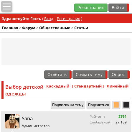
Регистрация
Здравствуйте Гость
(
Вход
|
Регистрация
)
Главная
>
Форум
>
Общественные
>
Статьи
Ответить
Создать тему
Опрос
Выбор детской
Каскадный
· [ Стандартный ] ·
Линейный
одежды
Подписка на тему
Поделиться
Рейтинг:
2761
Sana
Сообщений:
27,189
Администратор