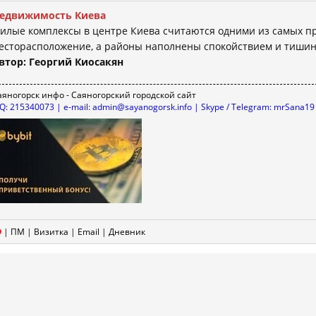
едвижимость Киева
илые комплексы в центре Киева считаются одними из самых п
есторасположение, а районы наполнены спокойствием и тишин
втор: Георгий Киосакян
аяногорск инфо - Саяногорский городской сайт
CQ: 215340073 | e-mail: admin@sayanogorsk.info | Skype / Telegram: mrSana19
|
ПМ
|
Визитка
|
Email
|
Дневник