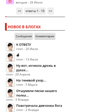
В
виндом - 26 Июня
<<
ответы 1 - 10
>>
НОВОЕ В БЛОГАХ
Сообщения
Комментарии
К ОТВЕТУ
rmm - 20 Июля
🍏
rmm - 13 Июля
Ну вот, исчезла дрожь в
руках...
rmm - 20 Апреля
На теневой узор...
rmm - 5 Марта
Отшумели песни нашего
полка...
rmm - 3 Января
Повстречала девчонка бога
rmm - 2 Января