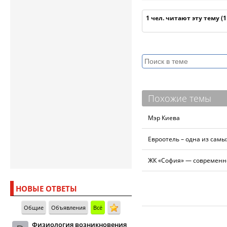
1 чел. читают эту тему (
Похожие темы
Мэр Киева
Евроотель – одна из сам
ЖК «София» — современно
НОВЫЕ ОТВЕТЫ
Общие
Объявления
Всё
Физиология возникновения