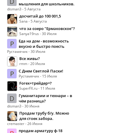
D
мышления для школьников.
disman3 - 5 Августа
досчитай до 100 001,5
Sana - 5 Августа
что за озеро "Ермаковское"?
Sanya19rus - 30 Июля
Еда на дом - возможность
Р
вкусно и быстро поесть
Рустамячик - 30 Июля
Все живы?
rmm - 20 Июля
С Днем Светлой Пасхи!
Р
Рустамячик - 15 Июля
Forex+трейдер=?
SuperFX.ru - 11 Июля
Гуманитарии и технари – в
D
чём разница?
disman3 - 30 Июня
Продам трубу б/у. Можно
для стоек забора.
cremaster - 26 Июня
продам арматуру ф-18