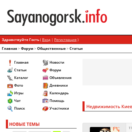
Здравствуйте Гость
(
Вход
|
Регистрация
)
Главная
>
Форум
>
Общественные
>
Статьи
Главная
Новости
Статьи
Форум
Каталог
Объявления
Фото
Дневники
Игры
Календарь
Чат
Помощь
Недвижимость Кие
Поиск
Участники
НОВЫЕ ТЕМЫ
11