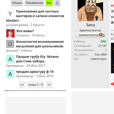
Общие
Объявления
Всё
Н
Ж
Приложение для частных
Y
мастеров и записи клиентов
м
Masters
А
Sana
yuryzlatopolsky - 2 Августа
Администратор
Все живы?
С
Yurianna - 16 Июля
I
Физиология возникновения
Рейтинг:
2761
D
мышления для школьников.
Сообщений:
27,187
Пользователь:
1
disman3 - 9 Июля
На сайте с:
Сен 2004
Продам трубу б/у. Можно
А
Из:
Саяногорск
для стоек забора.
Архивариус - 24 Июл 2017
продам арматуру ф-18
А
Архивариус - 5 Июл 2016
<<
темы 1 - 5
>>