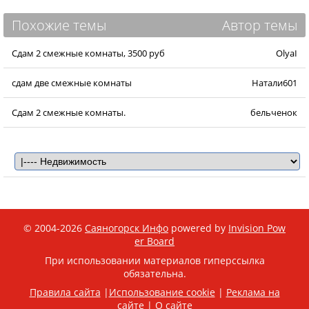
Похожие темы
Автор темы
Сдам 2 смежные комнаты, 3500 руб
OlyaI
сдам две смежные комнаты
Натали601
Сдам 2 смежные комнаты.
бельченок
© 2004-2026
Саяногорск Инфо
powered by
Invision Pow
er Board
При использовании материалов гиперссылка
обязательна.
Правила сайта
|
Использование cookie
|
Реклама на
сайте
|
О сайте