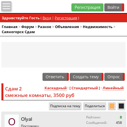
Регистрация
Здравствуйте Гость
(
Вход
|
Регистрация
)
Главная
>
Форум
>
Разное
>
Объявления
>
Недвижимость
>
Саяногорск Сдам
Ответить
Создать тему
Опрос
Сдам 2
Каскадный
· [ Стандартный ] ·
Линейный
смежные комнаты, 3500 руб
Подписка на тему
Поделиться
O
Рейтинг:
0
OlyaI
Сообщений:
458
Постоялец