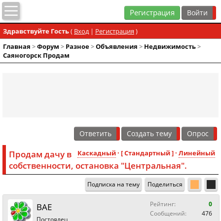
Регистрация
Здравствуйте Гость
(
Вход
|
Регистрация
)
Главная
>
Форум
>
Разное
>
Объявления
>
Недвижимость
>
Саяногорск Продам
Ответить
Создать тему
Опрос
Продам дачу в
Каскадный
· [ Стандартный ] ·
Линейный
собственности, остановка "Центральная".
Подписка на тему
Поделиться
Рейтинг:
0
BAE
Сообщений:
476
Постоялец