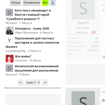
S
Общие
Объявления
Всё
С
Э
Кого люто ненавидит и
D
боится главный герой
"Сужебного романа"?!
Sajn10
disman3 - 7 Августа
Постоялец
Концерты - осень 2026
Иван Мананкин - 6 Августа
Приложение для частных
Рейтинг:
29
Y
мастеров и записи клиентов
Сообщений:
136
Пользователь:
12,632
Masters
На сайте с:
Сен 2012
yuryzlatopolsky - 2 Августа
Из:
Все живы?
Yurianna - 16 Июля
Физиология возникновения
D
мышления для школьников.
disman3 - 9 Июля
<<
темы 1 - 5
>>
2 
S
Б