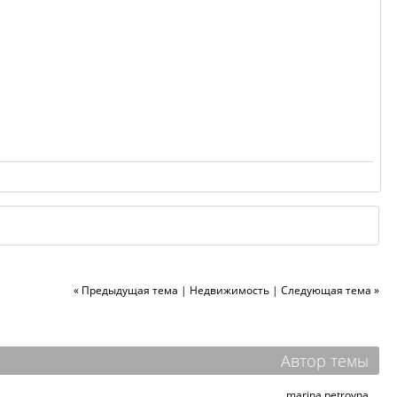
« Предыдущая тема
|
Недвижимость
|
Следующая тема »
Автор темы
marina petrovna