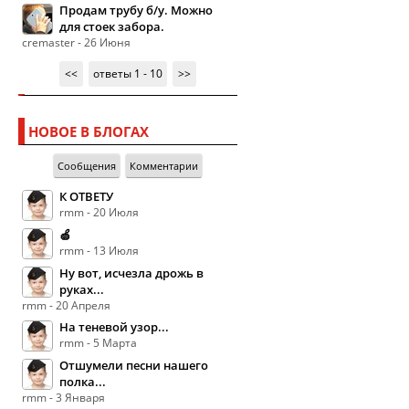
Продам трубу б/у. Можно
для стоек забора.
cremaster - 26 Июня
<<
ответы 1 - 10
>>
НОВОЕ В БЛОГАХ
Сообщения
Комментарии
К ОТВЕТУ
rmm - 20 Июля
🍏
rmm - 13 Июля
Ну вот, исчезла дрожь в
руках...
rmm - 20 Апреля
На теневой узор...
rmm - 5 Марта
Отшумели песни нашего
полка...
rmm - 3 Января