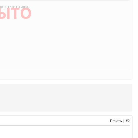
ЫТО
люс счетчики.
Печать
|
#2