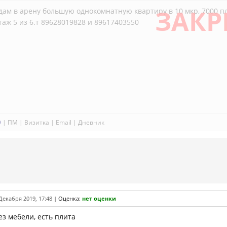
ЗАКР
дам в арену большую однокомнатную квартиру в 10 мкр, 7000 п
таж 5 из 6.т 89628019828 и 89617403550
|
ПМ
|
Визитка
|
Email
|
Дневник
Декабря 2019, 17:48
|
Оценка:
нет оценки
ез мебели, есть плита