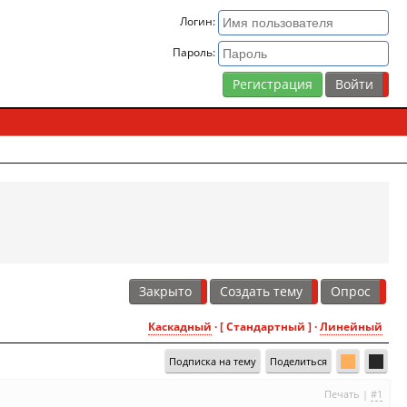
Логин:
Пароль:
Регистрация
Закрыто
Создать тему
Опрос
Каскадный
· [ Стандартный ] ·
Линейный
Подписка на тему
Поделиться
Печать
|
#1