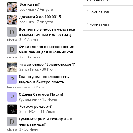
Все живы?
росинка - 7 Августа
1 комнатная
досчитай до 100 001,5
росинка - 7 Августа
1 комнатная
Все типы личности человека
D
в схематичных иллюстрац
disman3 - 6 Августа
Физиология возникновения
D
мышления для школьников.
disman3 - 5 Августа
что за озеро "Ермаковское"?
Sanya19rus - 30 Июля
Еда на дом - возможность
Р
вкусно и быстро поесть
Рустамячик - 30 Июля
С Днем Светлой Пасхи!
Р
Рустамячик - 15 Июля
Forex+трейдер=?
SuperFX.ru - 11 Июля
Гуманитарии и технари – в
D
чём разница?
disman3 - 30 Июня