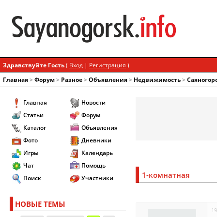
Здравствуйте Гость
(
Вход
|
Регистрация
)
Главная
>
Форум
>
Разное
>
Объявления
>
Недвижимость
>
Саяногор
Главная
Новости
Статьи
Форум
Каталог
Объявления
Фото
Дневники
Игры
Календарь
Чат
Помощь
1-комнатная
Поиск
Участники
НОВЫЕ ТЕМЫ
19