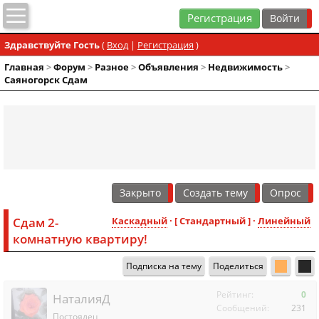
Регистрация
Здравствуйте Гость
(
Вход
|
Регистрация
)
Главная
>
Форум
>
Разное
>
Объявления
>
Недвижимость
>
Саяногорск Сдам
Закрыто
Создать тему
Опрос
Сдам 2-
Каскадный
· [ Стандартный ] ·
Линейный
комнатную квартиру!
Подписка на тему
Поделиться
Рейтинг:
0
НаталияД
Сообщений:
231
Постоялец