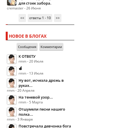
для стоек забора.
cremaster - 26 Июня
<<
ответы 1 - 10
>>
НОВОЕ В БЛОГАХ
Сообщения
Комментарии
К ОТВЕТУ
rmm - 20 Июля
🍏
rmm - 13 Июля
Ну вот, исчезла дрожь в
руках...
rmm - 20 Апреля
На теневой узор...
rmm - 5 Марта
Отшумели песни нашего
полка...
rmm - 3 Января
Повстречала девчонка бога