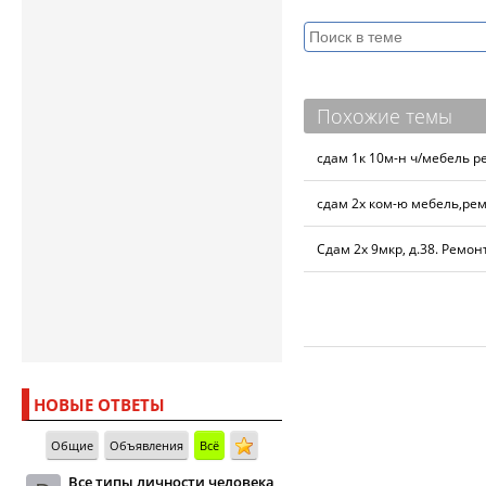
Похожие темы
сдам 1к 10м-н ч/мебель р
сдам 2х ком-ю мебель,рем
Сдам 2х 9мкр, д.38. Ремон
НОВЫЕ ОТВЕТЫ
Общие
Объявления
Всё
Все типы личности человека