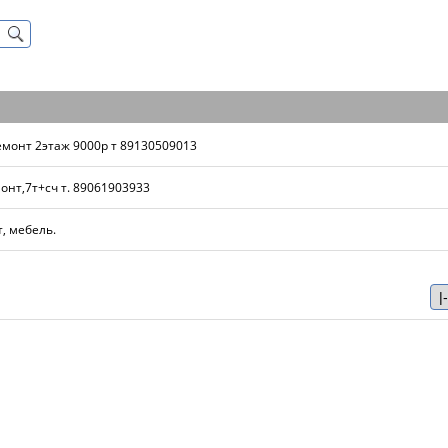
емонт 2этаж 9000р т 89130509013
онт,7т+сч т. 89061903933
т, мебель.