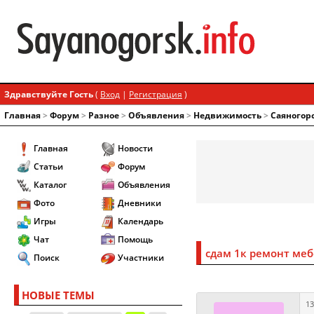
Здравствуйте Гость
(
Вход
|
Регистрация
)
Главная
>
Форум
>
Разное
>
Объявления
>
Недвижимость
>
Саяногор
Главная
Новости
Статьи
Форум
Каталог
Объявления
Фото
Дневники
Игры
Календарь
Чат
Помощь
сдам 1к ремонт меб
Поиск
Участники
НОВЫЕ ТЕМЫ
13