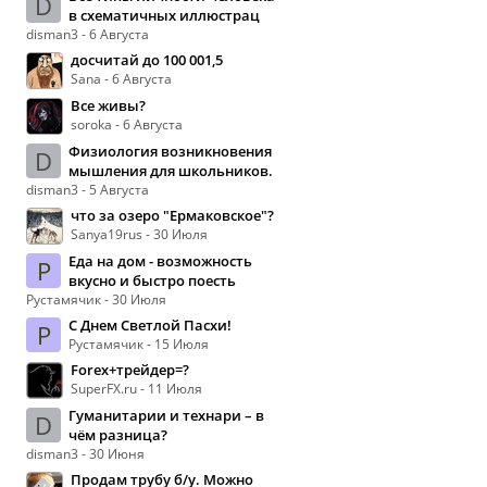
D
в схематичных иллюстрац
disman3 - 6 Августа
досчитай до 100 001,5
Sana - 6 Августа
Все живы?
soroka - 6 Августа
Физиология возникновения
D
мышления для школьников.
disman3 - 5 Августа
что за озеро "Ермаковское"?
Sanya19rus - 30 Июля
Еда на дом - возможность
Р
вкусно и быстро поесть
Рустамячик - 30 Июля
С Днем Светлой Пасхи!
Р
Рустамячик - 15 Июля
Forex+трейдер=?
SuperFX.ru - 11 Июля
Гуманитарии и технари – в
D
чём разница?
disman3 - 30 Июня
Продам трубу б/у. Можно