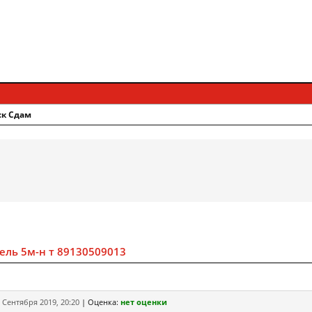
ск Сдам
ель 5м-н т 89130509013
 Сентября 2019, 20:20
|
Оценка:
нет оценки