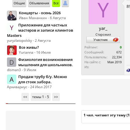
Y
Общие
Объявления
Всё
8
Концерты - осень 2026
Иван Мананкин - 6 Августа
Приложение для частных
Y
yar_
мастеров и записи клиентов
Старожил
Masters
yuryzlatopolsky - 2 Августа
Все живы?
Рейтинг:
0
Yurianna - 16 Июля
Сообщений:
672
Пользователь:
22,334
Физиология возникновения
D
На сайте с:
Мая 2019
мышления для школьников.
Из:
disman3 - 9 Июля
Продам трубу б/у. Можно
А
для стоек забора.
Архивариус - 24 Июл 2017
<<
темы 1 - 5
>>
1 чел. читают эту тему (