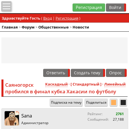
Регистрация
Здравствуйте Гость
(
Вход
|
Регистрация
)
Главная
>
Форум
>
Общественные
>
Новости
Ответить
Создать тему
Опрос
Саяногорск
Каскадный
· [ Стандартный ] ·
Линейный
пробился в финал кубка Хакасии по футболу
Подписка на тему
Поделиться
Рейтинг:
2761
Sana
Сообщений:
27,188
Администратор