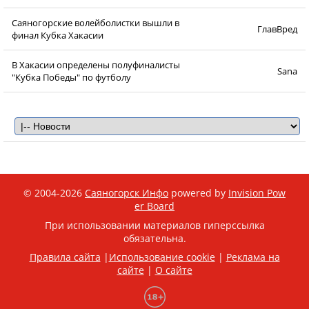
Саяногорские волейболистки вышли в
ГлавВред
финал Кубка Хакасии
В Хакасии определены полуфиналисты
Sana
"Кубка Победы" по футболу
© 2004-2026
Саяногорск Инфо
powered by
Invision Pow
er Board
При использовании материалов гиперссылка
обязательна.
Правила сайта
|
Использование cookie
|
Реклама на
сайте
|
О сайте