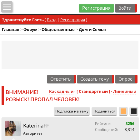
Регистрация
Здравствуйте Гость
(
Вход
|
Регистрация
)
Главная
>
Форум
>
Общественные
>
Дом и Семья
Ответить
Создать тему
Опрос
ВНИМАНИЕ!
Каскадный
· [ Стандартный ] ·
Линейный
РОЗЫСК! ПРОПАЛ ЧЕЛОВЕК!
Подписка на тему
Поделиться
Рейтинг:
3256
KaterinaFF
Сообщений:
3,314
Авторитет