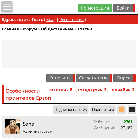
Регистрация
Здравствуйте Гость
(
Вход
|
Регистрация
)
Главная
>
Форум
>
Общественные
>
Статьи
Ответить
Создать тему
Опрос
Особенности
Каскадный
· [ Стандартный ] ·
Линейный
принтеров Epson
Подписка на тему
Поделиться
Рейтинг:
2761
Sana
Сообщений:
27,187
Администратор