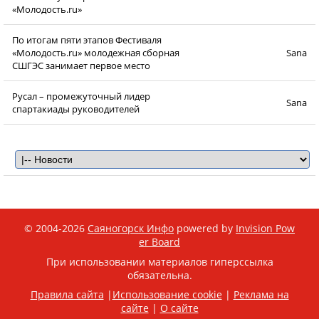
«Молодость.ru»
По итогам пяти этапов Фестиваля
«Молодость.ru» молодежная сборная
Sana
СШГЭС занимает первое место
Русал – промежуточный лидер
Sana
спартакиады руководителей
© 2004-2026
Саяногорск Инфо
powered by
Invision Pow
er Board
При использовании материалов гиперссылка
обязательна.
Правила сайта
|
Использование cookie
|
Реклама на
сайте
|
О сайте