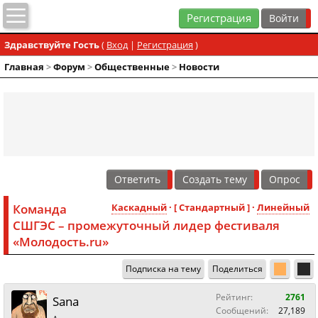
Регистрация
Здравствуйте Гость
(
Вход
|
Регистрация
)
Главная
>
Форум
>
Общественные
>
Новости
Ответить
Создать тему
Опрос
Команда
Каскадный
· [ Стандартный ] ·
Линейный
СШГЭС – промежуточный лидер фестиваля
«Молодость.ru»
Подписка на тему
Поделиться
Рейтинг:
2761
Sana
Сообщений:
27,189