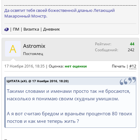
Да освятит тебя своей божественной дланью Летающий
Макаронный Монстр.
|
ПМ
|
Визитка
|
Дневник
A
Рейтинг:
44
Astromix
Сообщений:
242
Постоялец
17 Ноября 2016, 18:35
|
Оценка:
нет оценки
Печать
|
#12
ЦИТАТА (eXL @ 17 Ноября 2016, 18:20)
Такими словами и именами просто так не бросаются,
насколько я понимаю своим скудным умишком.
А я вот считаю бредом и враньём процентов 80 твоих
постов и как мне теперь жить ?