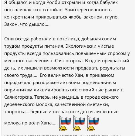
Я общался и когда Ролби открыли и когда бабулек
погнали как скот в стойло. Заинтересованность
конкретная и прикрываться якобы законом, глупо.
Закон, что дышло....
Они всегда работали в поте лица, добывая своим
трудом продукты питания. Экологически чистые
продукты всегда пользовались повышенным спросом у
местного населения г. Саяногорска. В одни прекрасный
день, их лишили возможности продавать результаты
своего труда..... Его величество Хан, в приказном
порядке дал распоряжение своим подневольным
опричникам ликвидировать все стихийные рынки г.
Саяногорска. Теперь, не увидишь в городе свежего
деревенского молока, качественной сметанки,
творожка....бедные и несчастные детки лишенные
молока по воли Хана.....
Сообщение отредактировал
АнтиДот
- 17 Ноября 2016, 21:13