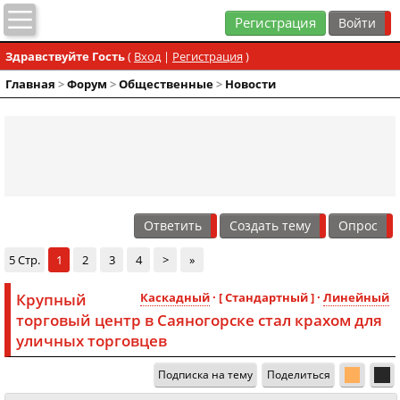
Регистрация
Здравствуйте Гость
(
Вход
|
Регистрация
)
Главная
>
Форум
>
Общественные
>
Новости
Ответить
Создать тему
Опрос
5 Стр.
1
2
3
4
>
»
Крупный
Каскадный
· [ Стандартный ] ·
Линейный
торговый центр в Саяногорске стал крахом для
уличных торговцев
Подписка на тему
Поделиться