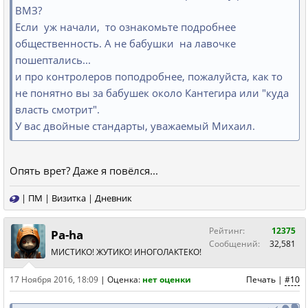
ВМЗ?
Если уж начали, то ознакомьте подробнее
общественность. А не бабушки на лавочке
пошептались...
и про контролеров поподробнее, пожалуйста, как то
не понятно вы за бабушек около Кантегира или "куда
власть смотрит".
У вас двойные стандарты, уважаемый Михаил.
Опять врет? Даже я повёлся...
|
ПМ
|
Визитка
|
Дневник
Рейтинг:
12375
Pa-ha
Сообщений:
32,581
МИСТИКО! ЖУТИКО! ИНОГОЛАКТЕКО!
17 Ноября 2016, 18:09
|
Оценка:
нет оценки
Печать
|
#10