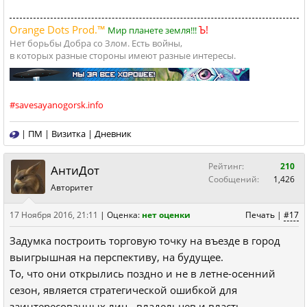
Orange Dots Prod.™
Ъ!
Мир планете земля!!!
Нет борьбы Добра со Злом. Есть войны,
в которых разные стороны имеют разные интересы.
#savesayanogorsk.info
|
ПМ
|
Визитка
|
Дневник
Рейтинг:
210
АнтиДот
Сообщений:
1,426
Авторитет
17 Ноября 2016, 21:11
|
Оценка:
нет оценки
Печать
|
#17
Задумка построить торговую точку на въезде в город
выигрышная на перспективу, на будущее.
То, что они открылись поздно и не в летне-осенний
сезон, является стратегической ошибкой для
заинтересованных лиц - владельцев и власть