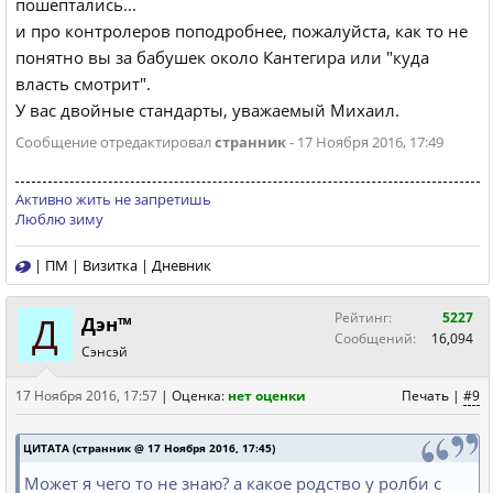
пошептались...
и про контролеров поподробнее, пожалуйста, как то не
понятно вы за бабушек около Кантегира или "куда
власть смотрит".
У вас двойные стандарты, уважаемый Михаил.
Сообщение отредактировал
странник
- 17 Ноября 2016, 17:49
Активно жить не запретишь
Люблю зиму
|
ПМ
|
Визитка
|
Дневник
Д
Рейтинг:
5227
Дэн™
Сообщений:
16,094
Сэнсэй
17 Ноября 2016, 17:57
|
Оценка:
нет оценки
Печать
|
#9
ЦИТАТА (странник @ 17 Ноября 2016, 17:45)
Может я чего то не знаю? а какое родство у ролби с