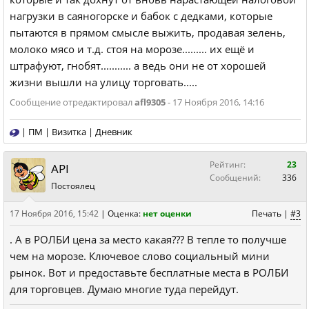
нагрузки в саяногорске и бабок с дедками, которые
пытаются в прямом смысле выжить, продавая зелень,
молоко мясо и т.д. стоя на морозе......... их ещё и
штрафуют, гнобят........... а ведь они не от хорошей
жизни вышли на улицу торговать.....
Сообщение отредактировал
afl9305
- 17 Ноября 2016, 14:16
|
ПМ
|
Визитка
|
Дневник
Рейтинг:
23
API
Сообщений:
336
Постоялец
17 Ноября 2016, 15:42
|
Оценка:
нет оценки
Печать
|
#3
. А в РОЛБИ цена за место какая??? В тепле то получше
чем на морозе. Ключевое слово социальный мини
рынок. Вот и предоставьте бесплатные места в РОЛБИ
для торговцев. Думаю многие туда перейдут.