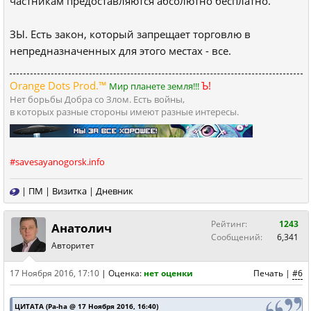
частникам предоставляются абсолютно бесплатно.
ЗЫ. Есть закон, который запрещает торговлю в
непредназначенных для этого местах - все.
Orange Dots Prod.™
Ъ!
Мир планете земля!!!
Нет борьбы Добра со Злом. Есть войны,
в которых разные стороны имеют разные интересы.
#savesayanogorsk.info
|
ПМ
|
Визитка
|
Дневник
Рейтинг:
1243
Анатолич
Сообщений:
6,341
Авторитет
17 Ноября 2016, 17:10
|
Оценка:
нет оценки
Печать
|
#6
ЦИТАТА (Pa-ha @ 17 Ноября 2016, 16:40)