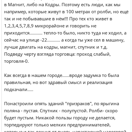
в Магнит, либо на Кодры. Поэтому есть люди, как мы
например, которые живут в 100 метрах от ролби, но ещё
так и не побывавшие в нём!!! Про тех кто живет в
1,2,3,4,5,7,8,9 микрорайоне и говорить не
приходится........... тепло-то было, никто туда не ходил, а
сейчас на улице -22........... а когда ты уже сел в машину,
лучше двигать на кодры, магнит, спутник и т.д.
Подведу черту взгляда торговца: проход слабый,
торговля-0.
Как всегда в нашем городе......вроде задумка то была
правильная, но вот здравый смысл и реализация
подкачали.....
Понастроили опять зданий "призраков", по ярыгина
поляна - пустая. Спутник - полупустой. Ролби- скоро
будет пустым. Никакой пользы городу не делается,
торпедируют только мелких предпринимателей,
которые и так дохнут от вновь нарастающей налоговой