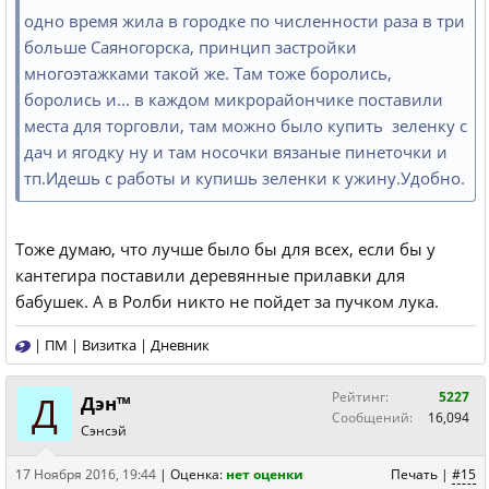
одно время жила в городке по численности раза в три
больше Саяногорска, принцип застройки
многоэтажками такой же. Там тоже боролись,
боролись и... в каждом микрорайончике поставили
места для торговли, там можно было купить зеленку с
дач и ягодку ну и там носочки вязаные пинеточки и
тп.Идешь с работы и купишь зеленки к ужину.Удобно.
Тоже думаю, что лучше было бы для всех, если бы у
кантегира поставили деревянные прилавки для
бабушек. А в Ролби никто не пойдет за пучком лука.
|
ПМ
|
Визитка
|
Дневник
Д
Рейтинг:
5227
Дэн™
Сообщений:
16,094
Сэнсэй
17 Ноября 2016, 19:44
|
Оценка:
нет оценки
Печать
|
#15