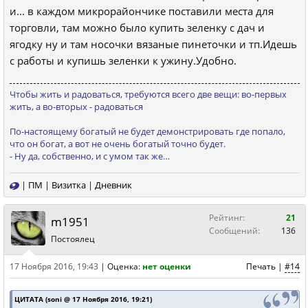
и... в каждом микрорайончике поставили места для
торговли, там можно было купить зеленку с дач и
ягодку ну и там носочки вязаные пинеточки и тп.Идешь
с работы и купишь зеленки к ужину.Удобно.
Чтобы жить и радоваться, требуются всего две вещи: во-первых
жить, а во-вторых - радоваться
По-настоящему богатый не будет демонстрировать где попало,
что он богат, а вот не очень богатый точно будет.
- Ну да, собственно, и с умом так же…
|
ПМ
|
Визитка
|
Дневник
Рейтинг:
21
m1951
Сообщений:
136
Постоялец
17 Ноября 2016, 19:43
|
Оценка:
нет оценки
Печать
|
#14
ЦИТАТА (soni @ 17 Ноября 2016, 19:21)