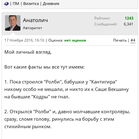
|
ПМ
|
Визитка
|
Дневник
Рейтинг:
1243
Анатолич
Сообщений:
6,341
Авторитет
17 Ноября 2016, 16:16
|
Оценка:
нет оценки
Печать
|
#4
Мой личный взгляд.
Вот какие факты мы все тут имеем:
1. Пока строился "Ролби", бабушки у "Кантигира"
никому особо не мешали, и никто их к Саше Векшину
на бывшие "Кодры" не гнал.
2. Открылся "Ролби" и, давно молчавшие контролёры,
сразу, сломя голову, ринулись на борьбу с этим
стихийным рынком.