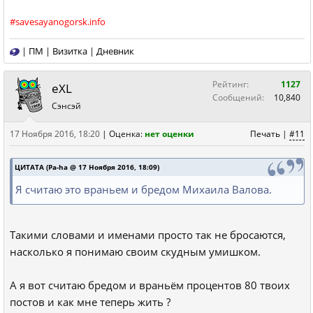
#savesayanogorsk.info
|
ПМ
|
Визитка
|
Дневник
Рейтинг:
1127
eXL
Сообщений:
10,840
Сэнсэй
17 Ноября 2016, 18:20
|
Оценка:
нет оценки
Печать
|
#11
ЦИТАТА (Pa-ha @ 17 Ноября 2016, 18:09)
Я считаю это враньем и бредом Михаила Валова.
Такими словами и именами просто так не бросаются,
насколько я понимаю своим скудным умишком.
А я вот считаю бредом и враньём процентов 80 твоих
постов и как мне теперь жить ?