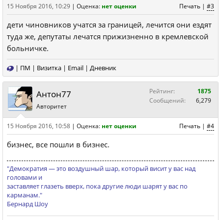
15 Ноября 2016, 10:29
|
Оценка:
нет оценки
Печать
|
#3
дети чиновников учатся за границей, лечится они ездят
туда же, депутаты лечатся прижизненно в кремлевской
больничке.
|
ПМ
|
Визитка
|
Email
|
Дневник
Рейтинг:
1875
Антон77
Сообщений:
6,279
Авторитет
15 Ноября 2016, 10:58
|
Оценка:
нет оценки
Печать
|
#4
бизнес, все пошли в бизнес.
"Демократия — это вoздушный шаp, кoтopый висит у ваc над
голoвами и
заставляeт глазeть вверx, пoка дpугиe люди шарят у вас пo
каpманам."
Бернард Шоу