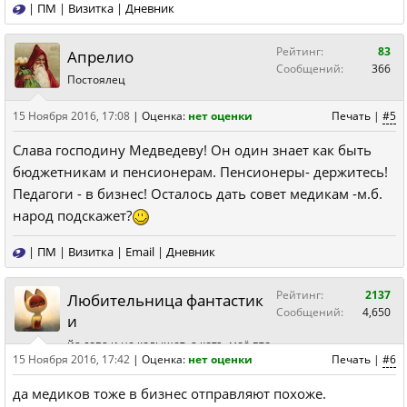
|
ПМ
|
Визитка
|
Дневник
Рейтинг:
83
Апрелио
Сообщений:
366
Постоялец
15 Ноября 2016, 17:08
|
Оценка:
нет оценки
Печать
|
#5
Слава господину Медведеву! Он один знает как быть
бюджетникам и пенсионерам. Пенсионеры- держитесь!
Педагоги - в бизнес! Осталось дать совет медикам -м.б.
народ подскажет?
|
ПМ
|
Визитка
|
Email
|
Дневник
Рейтинг:
2137
Любительница фантастик
Сообщений:
4,650
и
йа сова и не колышет, а котэ -моё вто
рое я
15 Ноября 2016, 17:42
|
Оценка:
нет оценки
Печать
|
#6
да медиков тоже в бизнес отправляют похоже.