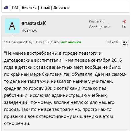
|
ПМ
|
Визитка
|
Email
|
Дневник
A
Рейтинг:
-2
anastasiaK
Сообщений:
14
Новичок
15 Ноября 2016, 19:35
|
Оценка:
нет оценки
Печать
|
#7
"Не менее востребованы в городе педагоги и
детсадовские воспитатели." - на первое сентября 2016
года в детских садах вакантных мест вообще не было,
по крайней мере Скитович так объявлял. Да и на самом-
то деле не такая уж и низкая зп нынче у учителей,
средняя по городу 30к с копейками (только пед.
работники, исключая администрацию учебных
заведений), по-моему, вполне неплохо для нашего
города. Так что не все так трагично, просто как-то
привыкли все к стереотипному мышлению в этом
отношении.