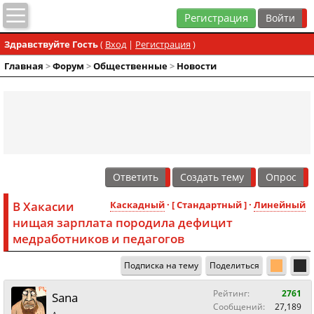
Регистрация
Здравствуйте Гость
(
Вход
|
Регистрация
)
Главная
>
Форум
>
Общественные
>
Новости
Ответить
Создать тему
Опрос
В Хакасии
Каскадный
· [ Стандартный ] ·
Линейный
нищая зарплата породила дефицит
медработников и педагогов
Подписка на тему
Поделиться
Рейтинг:
2761
Sana
Сообщений:
27,189