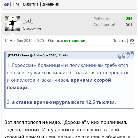
|
ПМ
|
Визитка
|
Дневник
Рейтинг:
256
_sd_
Сообщений:
561
Старожил
15 Ноября 2016, 20:25
|
Оценка:
нет оценки
Печать
|
#8
ЦИТАТА (Sana @ 8 Ноября 2016, 11:44)
1. Городским больницам и поликлиникам требуются
почти все узкие специалисты, начиная от неврологов
и онкологов и, заканчивая,
врачами скорой
помощи.
2.
а ставка врача-хирурга всего 12,5 тысячи.
Вот ляля тополя не надо. "Дорожка" у них приличная.
Под полтинник. И эту дорожку он получит за свой
херовый прием и невыполнение плановых объемов, а