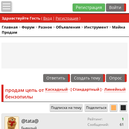
Регистрация
Здравствуйте Гость
(
Вход
|
Регистрация
)
Главная
>
Форум
>
Разное
>
Объявления
>
Инструмент
>
Майна
Продам
Ответить
Создать тему
Опрос
продам цепь от
Каскадный
· [ Стандартный ] ·
Линейный
бензопилы
Подписка на тему
Поделиться
Рейтинг:
1
@tata@
Сообщений:
61
Бывалый