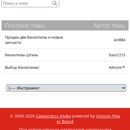
Похожие темы
Автор темы
Продам две бензопилы и новые
kirill84
запчасти
бензопилы Штиль
bass1213
Выбор бензопилы!
Adronic™
© 2004-2026
Саяногорск Инфо
powered by
Invision Pow
er Board
При использовании материалов гиперссылка